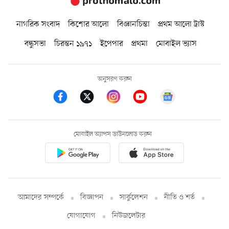
নাগরিক সংবাদ
কিশোর আলো
বিজ্ঞানচিন্তা
প্রথম আলো ট্রাস্ট
বন্ধুসভা
চিরন্তন ১৯৭১
ইপেপার
প্রথমা
মোবাইল ভ্যাস
অনুসরণ করুন
মোবাইল অ্যাপস ডাউনলোড করুন
আমাদের সম্পর্কে
বিজ্ঞাপন
সার্কুলেশন
নীতি ও শর্ত
যোগাযোগ
নিউজলেটার