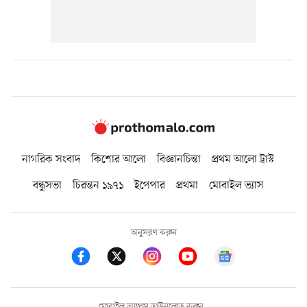
নাগরিক সংবাদ
কিশোর আলো
বিজ্ঞানচিন্তা
প্রথম আলো ট্রাস্ট
বন্ধুসভা
চিরন্তন ১৯৭১
ইপেপার
প্রথমা
মোবাইল ভ্যাস
অনুসরণ করুন
মোবাইল অ্যাপস ডাউনলোড করুন