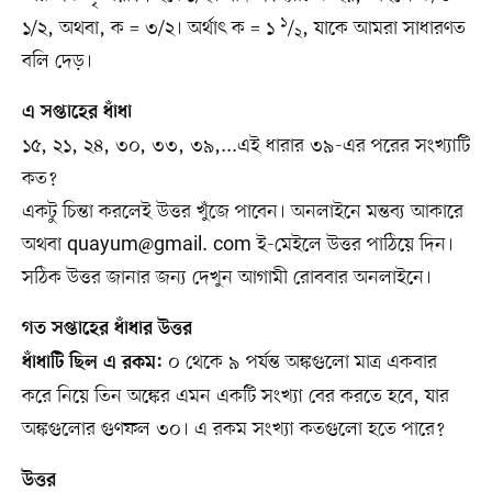
১
১/২, অথবা, ক = ৩/২। অর্থাৎ ক = ১
/
, যাকে আমরা সাধারণত
২
বলি দেড়।
এ সপ্তাহের ধাঁধা
১৫, ২১, ২৪, ৩০, ৩৩, ৩৯,...এই ধারার ৩৯-এর পরের সংখ্যাটি
কত?
একটু চিন্তা করলেই উত্তর খুঁজে পাবেন। অনলাইনে মন্তব্য আকারে
অথবা quayum@gmail. com ই-মেইলে উত্তর পাঠিয়ে দিন।
সঠিক উত্তর জানার জন্য দেখুন আগামী রোববার অনলাইনে।
গত সপ্তাহের ধাঁধার উত্তর
০ থেকে ৯ পর্যন্ত অঙ্কগুলো মাত্র একবার
ধাঁধাটি ছিল এ রকম:
করে নিয়ে তিন অঙ্কের এমন একটি সংখ্যা বের করতে হবে, যার
অঙ্কগুলোর গুণফল ৩০। এ রকম সংখ্যা কতগুলো হতে পারে?
উত্তর