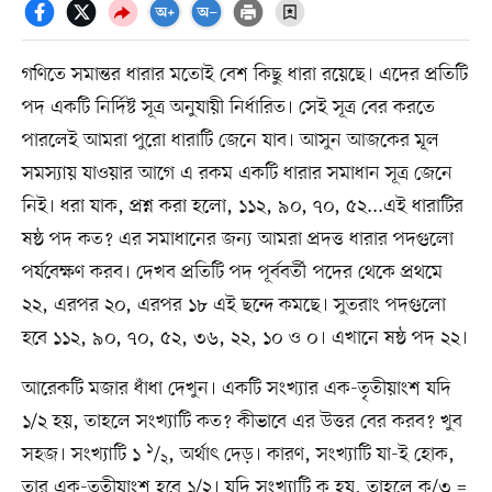
গণিতে সমান্তর ধারার মতোই বেশ কিছু ধারা রয়েছে। এদের প্রতিটি
পদ একটি নির্দিষ্ট সূত্র অনুযায়ী নির্ধারিত। সেই সূত্র বের করতে
পারলেই আমরা পুরো ধারাটি জেনে যাব। আসুন আজকের মূল
সমস্যায় যাওয়ার আগে এ রকম একটি ধারার সমাধান সূত্র জেনে
নিই। ধরা যাক, প্রশ্ন করা হলো, ১১২, ৯০, ৭০, ৫২...এই ধারাটির
ষষ্ঠ পদ কত? এর সমাধানের জন্য আমরা প্রদত্ত ধারার পদগুলো
পর্যবেক্ষণ করব। দেখব প্রতিটি পদ পূর্ববর্তী পদের থেকে প্রথমে
২২, এরপর ২০, এরপর ১৮ এই ছন্দে কমছে। সুতরাং পদগুলো
হবে ১১২, ৯০, ৭০, ৫২, ৩৬, ২২, ১০ ও ০। এখানে ষষ্ঠ পদ ২২।
আরেকটি মজার ধাঁধা দেখুন। একটি সংখ্যার এক-তৃতীয়াংশ যদি
১/২ হয়, তাহলে সংখ্যাটি কত? কীভাবে এর উত্তর বের করব? খুব
১
সহজ। সংখ্যাটি ১
/
, অর্থাৎ দেড়। কারণ, সংখ্যাটি যা-ই হোক,
২
তার এক-তৃতীয়াংশ হবে ১/২। যদি সংখ্যাটি ক হয়, তাহলে ক/৩ =