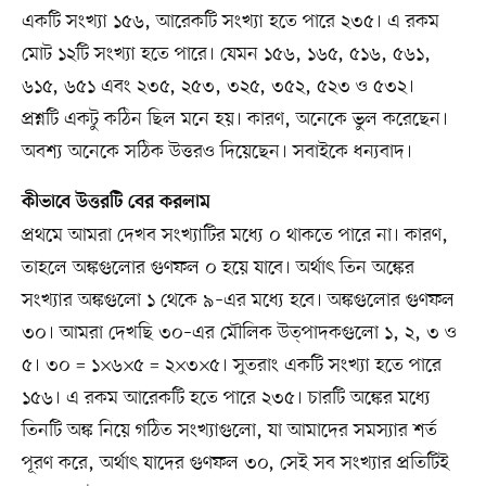
একটি সংখ্যা ১৫৬, আরেকটি সংখ্যা হতে পারে ২৩৫। এ রকম
মোট ১২টি সংখ্যা হতে পারে। যেমন ১৫৬, ১৬৫, ৫১৬, ৫৬১,
৬১৫, ৬৫১ এবং ২৩৫, ২৫৩, ৩২৫, ৩৫২, ৫২৩ ও ৫৩২।
প্রশ্নটি একটু কঠিন ছিল মনে হয়। কারণ, অনেকে ভুল করেছেন।
অবশ্য অনেকে সঠিক উত্তরও দিয়েছেন। সবাইকে ধন্যবাদ।
কীভাবে উত্তরটি বের করলাম
প্রথমে আমরা দেখব সংখ্যাটির মধ্যে ০ থাকতে পারে না। কারণ,
তাহলে অঙ্কগুলোর গুণফল ০ হয়ে যাবে। অর্থাৎ তিন অঙ্কের
সংখ্যার অঙ্কগুলো ১ থেকে ৯–এর মধ্যে হবে। অঙ্কগুলোর গুণফল
৩০। আমরা দেখছি ৩০–এর মৌলিক উত্পাদকগুলো ১, ২, ৩ ও
৫। ৩০ = ১×৬×৫ = ২×৩×৫। সুতরাং একটি সংখ্যা হতে পারে
১৫৬। এ রকম আরেকটি হতে পারে ২৩৫। চারটি অঙ্কের মধ্যে
তিনটি অঙ্ক নিয়ে গঠিত সংখ্যাগুলো, যা আমাদের সমস্যার শর্ত
পূরণ করে, অর্থাৎ যাদের গুণফল ৩০, সেই সব সংখ্যার প্রতিটিই