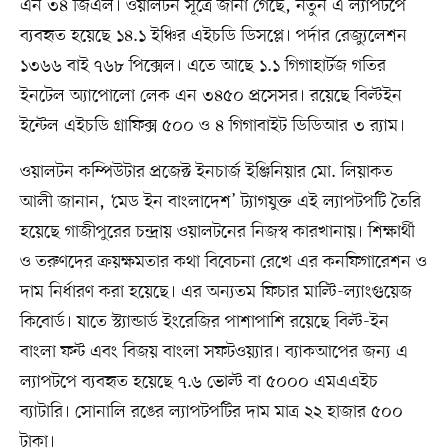
এন ৩৪ জিএল। ওয়ালটন সূত্রে জানা গেছে, নতুন এ ল্যাপটপে
ব্যবহৃত হয়েছে ১৪.১ ইঞ্চির এইচডি ডিসপ্লে। পর্দার রেজ্যুলেশন
১৩৬৬ বাই ৭৬৮ পিক্সেল। এতে আছে ১.১ গিগাহার্টজ গতির
ইনটেল অ্যাপোলো লেক এন ৩৪৫০ প্রসেসর। রয়েছে বিল্টইন
ইন্টেল এইচডি গ্রাফিক্স ৫০০ ও ৪ গিগাবাইট ডিডিআর ৩ র‍্যাম।
ওয়ালটন কম্পিউটার প্রজেক্ট ইনচার্জ ইঞ্জিনিয়ার মো. লিয়াকত
আলী জানান, ‘মেড ইন বাংলাদেশ’ ট্যাগযুক্ত এই ল্যাপটপটি তৈরি
হয়েছে গাজীপুরের চন্দ্রায় ওয়ালটনের নিজস্ব কারখানায়। শিক্ষার্থী
ও তরুণদের ক্রয়ক্ষমতার কথা বিবেচনা রেখে এর কনফিগারেশন ও
দাম নির্ধারণ করা হয়েছে। এর অন্যতম ফিচার মাল্টি-ল্যাংগুয়েজ
কিবোর্ড। যাতে স্ট্যান্ডার্ড ইংরেজির পাশাপাশি রয়েছে বিল্ট-ইন
বাংলা ফন্ট এবং বিজয় বাংলা সফটওয়্যার। ব্যাকআপের জন্য এ
ল্যাপটপে ব্যবহৃত হয়েছে ৭.৬ ভোল্ট বা ৫০০০ এমএএইচ
ব্যাটারি। সোনালি রঙের ল্যাপটপটির দাম মাত্র ২২ হাজার ৫০০
টাকা।