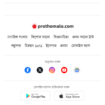
নাগরিক সংবাদ
কিশোর আলো
বিজ্ঞানচিন্তা
প্রথম আলো ট্রাস্ট
বন্ধুসভা
চিরন্তন ১৯৭১
ইপেপার
প্রথমা
মোবাইল ভ্যাস
অনুসরণ করুন
মোবাইল অ্যাপস ডাউনলোড করুন