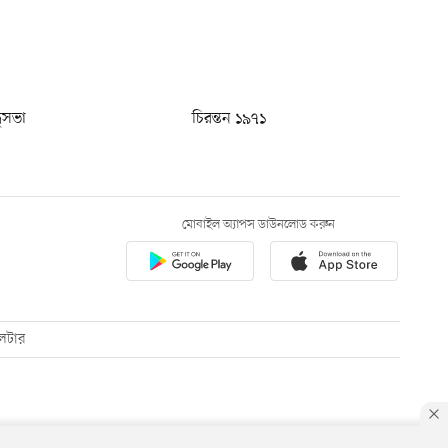
ধুসভা
চিরন্তন ১৯৭১
মোবাইল অ্যাপস ডাউনলোড করুন
েটার