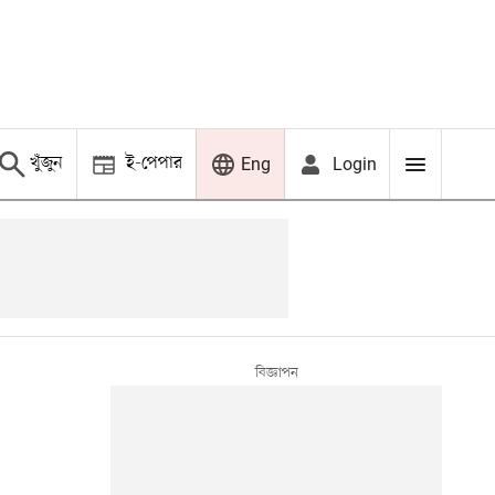
খুঁজুন
ই-পেপার
Login
Eng