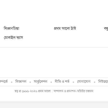
বিজ্ঞানচিন্তা
প্রথম আলো ট্রাস্ট
বন্
মোবাইল ভ্যাস
্পর্কে
বিজ্ঞাপন
সার্কুলেশন
নীতি ও শর্ত
যোগাযোগ
নিউজল
স্বত্ব © ১৯৯৮-২০২৬ প্রথম আলো
সম্পাদক ও প্রকাশক: মতিউর রহমান