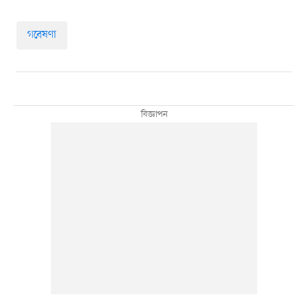
গবেষণা