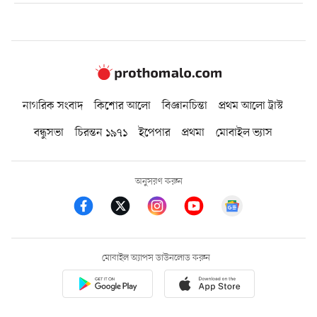
নাগরিক সংবাদ
কিশোর আলো
বিজ্ঞানচিন্তা
প্রথম আলো ট্রাস্ট
বন্ধুসভা
চিরন্তন ১৯৭১
ইপেপার
প্রথমা
মোবাইল ভ্যাস
অনুসরণ করুন
মোবাইল অ্যাপস ডাউনলোড করুন