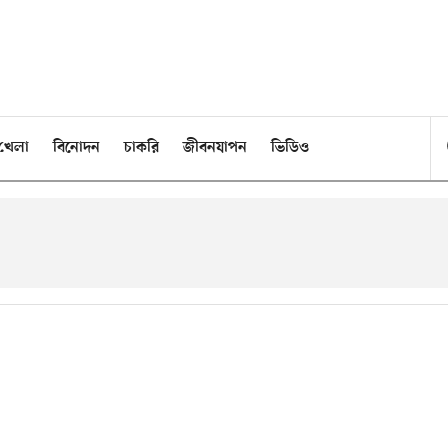
খেলা
বিনোদন
চাকরি
জীবনযাপন
ভিডিও