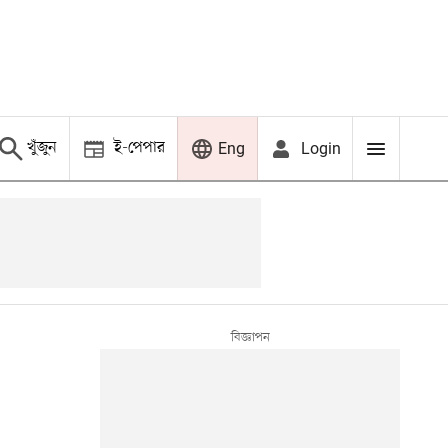
খুঁজুন
ই-পেপার
Login
Eng