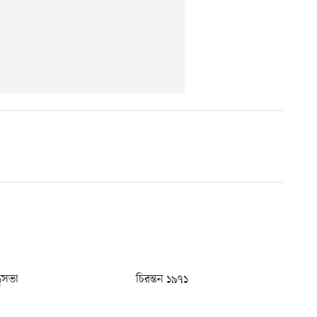
ধুসভা
চিরন্তন ১৯৭১