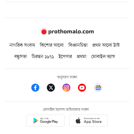
নাগরিক সংবাদ
কিশোর আলো
বিজ্ঞানচিন্তা
প্রথম আলো ট্রাস্ট
বন্ধুসভা
চিরন্তন ১৯৭১
ইপেপার
প্রথমা
মোবাইল ভ্যাস
অনুসরণ করুন
মোবাইল অ্যাপস ডাউনলোড করুন