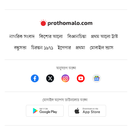
নাগরিক সংবাদ
কিশোর আলো
বিজ্ঞানচিন্তা
প্রথম আলো ট্রাস্ট
বন্ধুসভা
চিরন্তন ১৯৭১
ইপেপার
প্রথমা
মোবাইল ভ্যাস
অনুসরণ করুন
মোবাইল অ্যাপস ডাউনলোড করুন