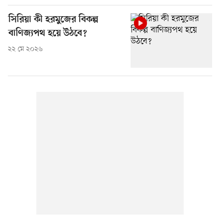
সিরিয়া কী হরমুজের বিকল্প
বাণিজ্যপথ হয়ে উঠবে?
২২ মে ২০২৬