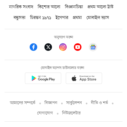
নাগরিক সংবাদ
কিশোর আলো
বিজ্ঞানচিন্তা
প্রথম আলো ট্রাস্ট
বন্ধুসভা
চিরন্তন ১৯৭১
ইপেপার
প্রথমা
মোবাইল ভ্যাস
অনুসরণ করুন
মোবাইল অ্যাপস ডাউনলোড করুন
আমাদের সম্পর্কে
বিজ্ঞাপন
সার্কুলেশন
নীতি ও শর্ত
যোগাযোগ
নিউজলেটার