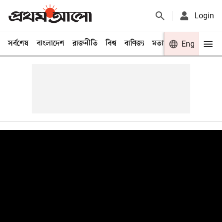
Login
সর্বশেষ
বাংলাদেশ
রাজনীতি
বিশ্ব
বাণিজ্য
মতামত
খেলা
Eng
বিনো