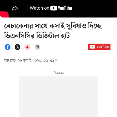
বেচাকেনার সাথে কসাই সুবিধাও দিচ্ছে
ডিএনসিসির ডিজিটাল হাট
আপডেট: ২৮ জুলাই ২০২০, ০৯: ৫১