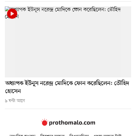
অধ্যাপক ইউনূস নরেন্দ্র মোদিকে ফোন করেছিলেন: তৌহিদ
হোসেন
৯ ঘণ্টা আগে