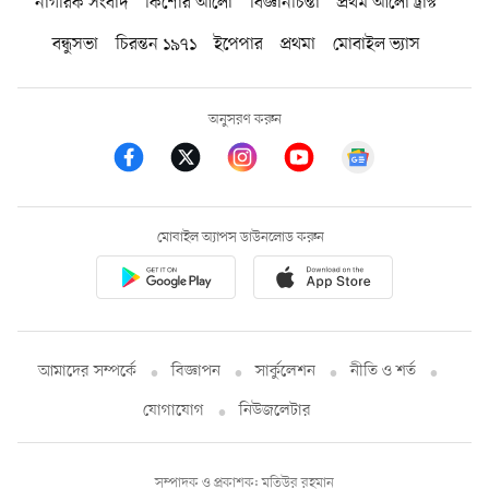
নাগরিক সংবাদ
কিশোর আলো
বিজ্ঞানচিন্তা
প্রথম আলো ট্রাস্ট
বন্ধুসভা
চিরন্তন ১৯৭১
ইপেপার
প্রথমা
মোবাইল ভ্যাস
অনুসরণ করুন
মোবাইল অ্যাপস ডাউনলোড করুন
আমাদের সম্পর্কে
বিজ্ঞাপন
সার্কুলেশন
নীতি ও শর্ত
যোগাযোগ
নিউজলেটার
সম্পাদক ও প্রকাশক: মতিউর রহমান