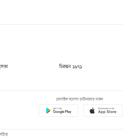
ধুসভা
চিরন্তন ১৯৭১
মোবাইল অ্যাপস ডাউনলোড করুন
েটার