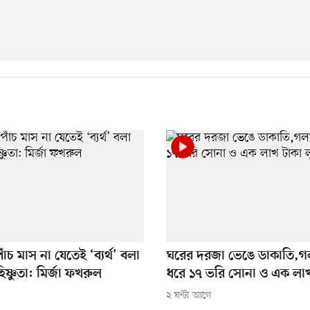
ঁচ মাস না যেতেই ‘ব্যর্থ’ বলা
ঘরের দরজা ভেঙে ডাকাতি,গল
্ণুতা: মির্জা ফখরুল
ধরে ১৭ ভরি সোনা ও এক লাখ
২ ঘণ্টা আগে