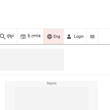
খুঁজুন
ই-পেপার
Login
Eng