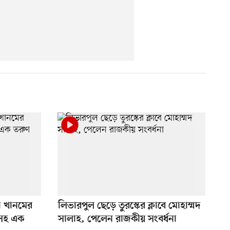
া খানমের
লিভারপুল ছেড়ে তুরস্কের ক্লাবে মোহাম্মদ
লসহ এক
সালাহ, পেলেন রাজকীয় সংবর্ধনা