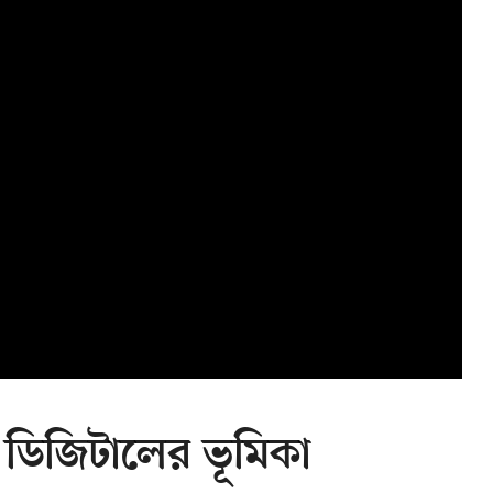
িজিটালের ভূমিকা