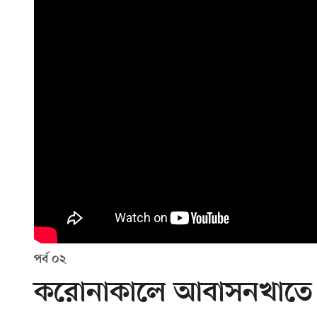
পর্ব ০২
করোনাকালে আবাসনখাতে ড