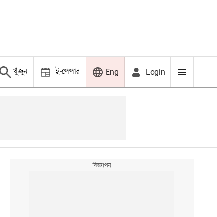
খুঁজুন
ই-পেপার
Login
Eng