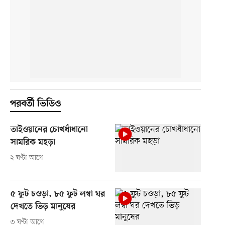
পরবর্তী ভিডিও
তাইওয়ানের চোখধাঁধানো
সামরিক মহড়া
২ ঘণ্টা আগে
৫ ফুট চওড়া, ৮৫ ফুট লম্বা ঘর
দেখতে ভিড় মানুষের
৩ ঘণ্টা আগে