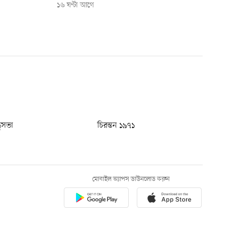
১৬ ঘণ্টা আগে
ধুসভা
চিরন্তন ১৯৭১
মোবাইল অ্যাপস ডাউনলোড করুন