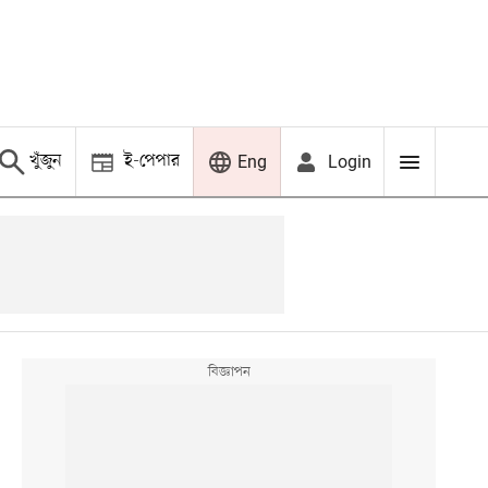
খুঁজুন
ই-পেপার
Login
Eng