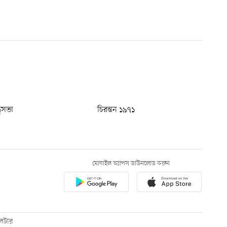
ধুসভা
চিরন্তন ১৯৭১
মোবাইল অ্যাপস ডাউনলোড করুন
েটার