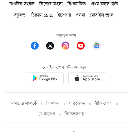
নাগরিক সংবাদ
কিশোর আলো
বিজ্ঞানচিন্তা
প্রথম আলো ট্রাস্ট
বন্ধুসভা
চিরন্তন ১৯৭১
ইপেপার
প্রথমা
মোবাইল ভ্যাস
অনুসরণ করুন
মোবাইল অ্যাপস ডাউনলোড করুন
আমাদের সম্পর্কে
বিজ্ঞাপন
সার্কুলেশন
নীতি ও শর্ত
যোগাযোগ
নিউজলেটার