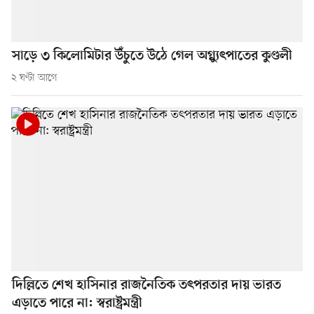
সাড়ে ৩ কিলোমিটার উঁচুতে উঠে গেল অগ্ন্যুৎপাতের কুণ্ডলী
২ ঘণ্টা আগে
দিল্লিতে শেখ হাসিনার রাজনৈতিক তৎপরতার দায় ভারত
এড়াতে পারে না: স্বরাষ্ট্রমন্ত্রী