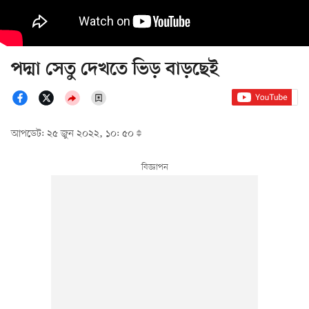
পদ্মা সেতু দেখতে ভিড় বাড়ছেই
আপডেট: ২৫ জুন ২০২২, ১০: ৫০