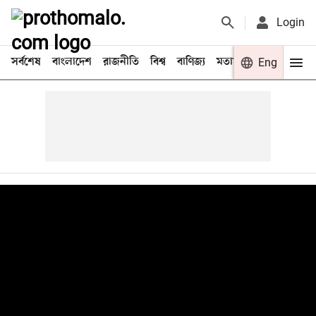
Login
সর্বশেষ
বাংলাদেশ
রাজনীতি
বিশ্ব
বাণিজ্য
মতামত
খেলা
Eng
বিনো