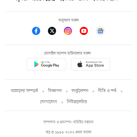
অনুসরণ করুন
মোবাইল অ্যাপস ডাউনলোড করুন
আমাদের সম্পর্কে
বিজ্ঞাপন
সার্কুলেশন
নীতি ও শর্ত
যোগাযোগ
নিউজলেটার
সম্পাদক ও প্রকাশক: মতিউর রহমান
স্বত্ব © ১৯৯৮-২০২৬ প্রথম আলো