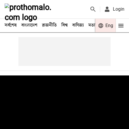
Login
সর্বশেষ
বাংলাদেশ
রাজনীতি
বিশ্ব
বাণিজ্য
মতামত
খেলা
Eng
বিনো