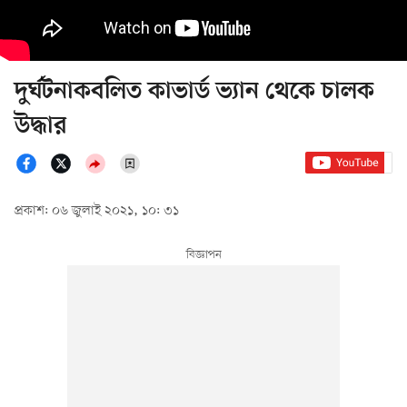
দুর্ঘটনাকবলিত কাভার্ড ভ্যান থেকে চালক
উদ্ধার
প্রকাশ: ০৬ জুলাই ২০২১, ১০: ৩১