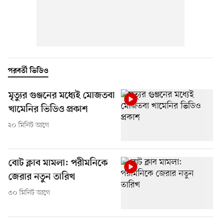
পরবর্তী ভিডিও
মৃত্যুর গুঞ্জনের মধ্যেই মোজতবা
খামেনির ভিডিও প্রকাশ
২০ মিনিট আগে
বোট ক্লাব মামলা: পরীমনিকে
জেরার নতুন তারিখ
৩০ মিনিট আগে