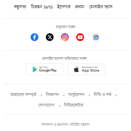
বন্ধুসভা
চিরন্তন ১৯৭১
ইপেপার
প্রথমা
মোবাইল ভ্যাস
অনুসরণ করুন
মোবাইল অ্যাপস ডাউনলোড করুন
আমাদের সম্পর্কে
বিজ্ঞাপন
সার্কুলেশন
নীতি ও শর্ত
যোগাযোগ
নিউজলেটার
সম্পাদক ও প্রকাশক: মতিউর রহমান