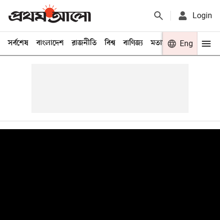
Login
সর্বশেষ
বাংলাদেশ
রাজনীতি
বিশ্ব
বাণিজ্য
মতামত
খেলা
Eng
বিনো