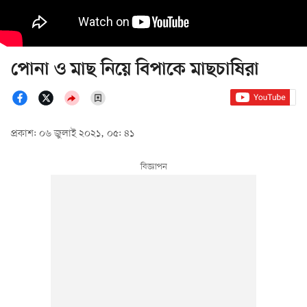
পোনা ও মাছ নিয়ে বিপাকে মাছচাষিরা
প্রকাশ: ০৬ জুলাই ২০২১, ০৫: ৪১