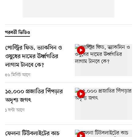
পরবর্তী ভিডিও
পোল্ট্রির ফিড, ভ্যাকসিন ও
ওষুধের দামের ঊর্ধ্বগতির
লাগাম টানবে কে?
৫৬ মিনিট আগে
১৫,০০০ প্রজাতির পিঁপড়ার
অদৃশ্য জগৎ
১ ঘণ্টা আগে
ফেলনা টিউবলাইটের কাচ