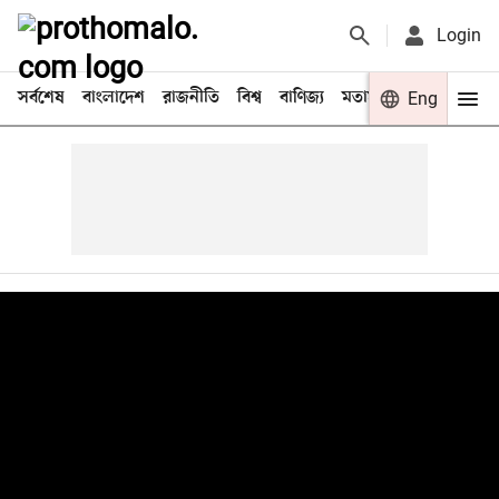
Login
সর্বশেষ
বাংলাদেশ
রাজনীতি
বিশ্ব
বাণিজ্য
মতামত
খেলা
Eng
বিনো