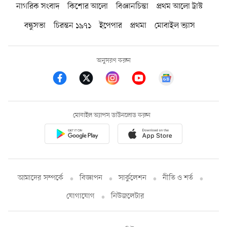
নাগরিক সংবাদ
কিশোর আলো
বিজ্ঞানচিন্তা
প্রথম আলো ট্রাস্ট
বন্ধুসভা
চিরন্তন ১৯৭১
ইপেপার
প্রথমা
মোবাইল ভ্যাস
অনুসরণ করুন
মোবাইল অ্যাপস ডাউনলোড করুন
আমাদের সম্পর্কে
বিজ্ঞাপন
সার্কুলেশন
নীতি ও শর্ত
যোগাযোগ
নিউজলেটার