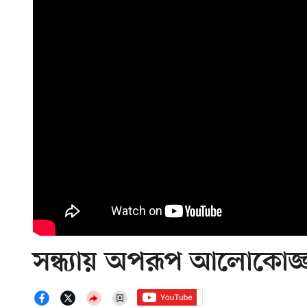
সন্ধ্যায় অপরূপ আলোকোজ্জ্