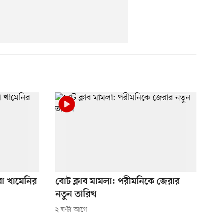
তবা খামেনির
বোট ক্লাব মামলা: পরীমনিকে জেরার
নতুন তারিখ
২ ঘণ্টা আগে