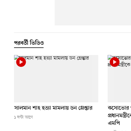
পরবর্তী ভিডিও
সালমান শাহ হত্যা মামলায় ডন গ্রেপ্তার
কসোভোর পার
প্রধানমন্ত্
১ ঘণ্টা আগে
এমপি