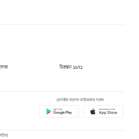
ধুসভা
চিরন্তন ১৯৭১
মোবাইল অ্যাপস ডাউনলোড করুন
েটার