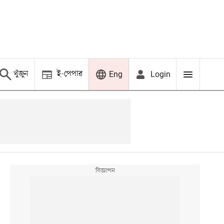
খুঁজুন
ই-পেপার
Login
Eng