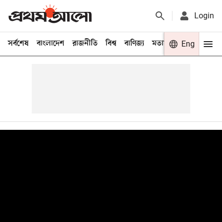
Login
সর্বশেষ
বাংলাদেশ
রাজনীতি
বিশ্ব
বাণিজ্য
মতামত
খেলা
Eng
বিনো