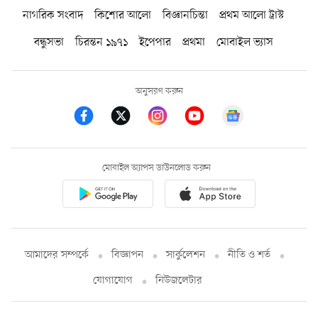
নাগরিক সংবাদ
কিশোর আলো
বিজ্ঞানচিন্তা
প্রথম আলো ট্রাস্ট
বন্ধুসভা
চিরন্তন ১৯৭১
ইপেপার
প্রথমা
মোবাইল ভ্যাস
অনুসরণ করুন
মোবাইল অ্যাপস ডাউনলোড করুন
আমাদের সম্পর্কে
বিজ্ঞাপন
সার্কুলেশন
নীতি ও শর্ত
যোগাযোগ
নিউজলেটার