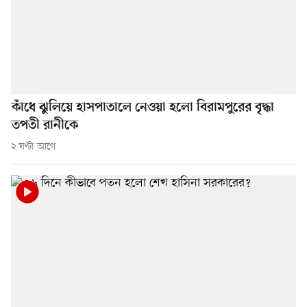
কাঁধে ঝুলিয়ে হাসপাতালে নেওয়া হলো বিরামপুরের বৃদ্ধা
তপতী রানীকে
২ ঘণ্টা আগে