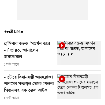
পরবর্তী ভিডিও
হাসিনার বক্তব্য ‘সমর্থন করে
না’ ভারত, জানালেন
জয়সোয়াল
১ ঘণ্টা আগে
নাটোরে বিমানমন্ত্রী আফরোজা
খানমের সভাস্থল থেকে খেলনা
পিস্তলসহ এক তরুণ আটক
১ ঘণ্টা আগে