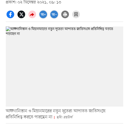
প্রকাশ: ০২ ডিসেম্বর ২০২১, ০৯: ১৩
আফগানিস্তান ও মিয়ানমারের নতুন দূতেরা আপাতত জাতিসংঘে
প্রতিনিধিত্ব করতে পারছেন না
ছবি: রয়টার্স