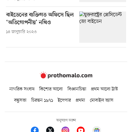
বাইডেনের ব্যক্তিগত অফিসে ছিল
‘অতিগোপনীয়’ নথিও
১৪ জানুয়ারি ২০২৩
নাগরিক সংবাদ
কিশোর আলো
বিজ্ঞানচিন্তা
প্রথম আলো ট্রাস্ট
বন্ধুসভা
চিরন্তন ১৯৭১
ইপেপার
প্রথমা
মোবাইল ভ্যাস
অনুসরণ করুন