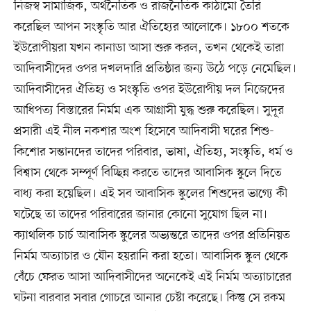
নিজস্ব সামাজিক, অর্থনৈতিক ও রাজনৈতিক কাঠামো তৈরি
করেছিল আপন সংস্কৃতি আর ঐতিহ্যের আলোকে। ১৮০০ শতকে
ইউরোপীয়রা যখন কানাডা আসা শুরু করল, তখন থেকেই তারা
আদিবাসীদের ওপর দখলদারি প্রতিষ্ঠার জন্য উঠে পড়ে নেমেছিল।
আদিবাসীদের ঐতিহ্য ও সংস্কৃতি ওপর ইউরোপীয় দল নিজেদের
আধিপত্য বিস্তারের নির্মম এক আগ্রাসী যুদ্ধ শুরু করেছিল। সুদূর
প্রসারী এই নীল নকশার অংশ হিসেবে আদিবাসী ঘরের শিশু-
কিশোর সন্তানদের তাদের পরিবার, ভাষা, ঐতিহ্য, সংস্কৃতি, ধর্ম ও
বিশ্বাস থেকে সম্পূর্ণ বিচ্ছিন্ন করতে তাদের আবাসিক স্কুলে দিতে
বাধ্য করা হয়েছিল। এই সব আবাসিক স্কুলের শিশুদের ভাগ্যে কী
ঘটেছে তা তাদের পরিবারের জানার কোনো সুযোগ ছিল না।
ক্যাথলিক চার্চ আবাসিক স্কুলের অভ্যন্তরে তাদের ওপর প্রতিনিয়ত
নির্মম অত্যাচার ও যৌন হয়রানি করা হতো। আবাসিক স্কুল থেকে
বেঁচে ফেরত আসা আদিবাসীদের অনেকেই এই নির্মম অত্যাচারের
ঘটনা বারবার সবার গোচরে আনার চেষ্টা করেছে। কিন্তু সে রকম