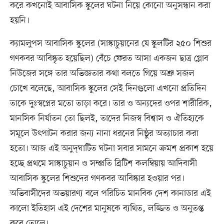
করে কখনোই আবাসিক স্কুলের ঘটনা নিয়ে কোনো অনুসন্ধান করা
হয়নি।
ক্যামলুপস আবাসিক স্কুলের (সাস্কাচুয়ানের যে স্কুলটির ২৫০ শিশুর
গণকবর আবিষ্কৃত হয়েছিল) বেঁচে ফেরত আসা একজন ছাত্র গ্লোব
নিউজের সঙ্গে তার অভিজ্ঞতার কথা বলতে গিয়ে অশ্রু সজল
চোখে বলেছে, আবাসিক স্কুলের সেই দিনগুলো এখনো প্রতিদিন
তাকে দুঃস্বপ্নের মতো তাড়া করে। তার ও অন্যদের ওপর শারীরিক,
মানসিক নির্যাতন তো ছিলই, তাদের নিজস্ব বিশ্বাস ও ঐতিহ্যকে
সমূলে উৎপাটন করার জন্য নানা ধরনের নিষ্ঠুর অত্যাচার করা
হতো। আজ এই অনুদ্‌ঘাটিত ঘটনা সবার সামনে ক্রমশ প্রকাশ হয়ে
হচ্ছে প্রথমে সাস্কাচুয়ান ও সম্প্রতি ব্রিটিশ কলম্বিয়ায় আদিবাসী
আবাসিক স্কুলের শিশুদের গণকবর আবিষ্কার হওয়ার পর।
অভিবাসীদের অভয়ারণ্য বলে পরিচিত মানবিক দেশ কানাডার এই
কালো ইতিহাস এই দেশের মানুষকে ব্যথিত, লজ্জিত ও অনুতপ্ত
করে তোলে।