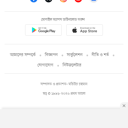
মোবাইল অ্যাপস ডাউনলোড করুন
আমাদের সম্পর্কে
বিজ্ঞাপন
সার্কুলেশন
নীতি ও শর্ত
যোগাযোগ
নিউজলেটার
সম্পাদক ও প্রকাশক: মতিউর রহমান
স্বত্ব © ১৯৯৮-২০২৬ প্রথম আলো
By using this site, you agree to our
Privacy Policy
.
OK