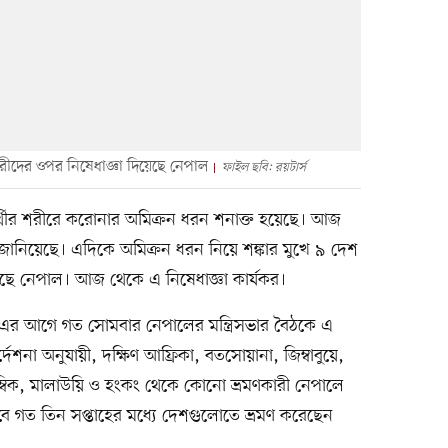
ারীদের ওপর নিষেধাজ্ঞা দিয়েছে নেপাল
ফাইল ছবি: রয়টার্স
র্থীর শরীরে করোনার অমিক্রন ধরন শনাক্ত হয়েছে। আজ
তথ্য জানিয়েছে। এদিকে অমিক্রন ধরন নিয়ে শঙ্কার মুখে ৯ দেশ
েছে নেপাল। আজ থেকে এ নিষেধাজ্ঞা কার্যকর।
 এর আগে গত সোমবার নেপালের মন্ত্রিসভার বৈঠকে এ
র্দেশনা অনুযায়ী, দক্ষিণ আফ্রিকা, বতসোয়ানা, জিম্বাবুয়ে,
ম্বিক, মালাউয়ি ও হংকং থেকে কোনো ভ্রমণকারী নেপালে
কবে গত তিন সপ্তাহের মধ্যে দেশগুলোতে ভ্রমণ করেছেন