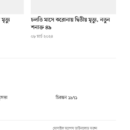
ৃত্যু
চলতি মাসে করোনায় দ্বিতীয় মৃত্যু, নতুন
শনাক্ত ৪৯
০৮ মার্চ ২০২৪
ধুসভা
চিরন্তন ১৯৭১
মোবাইল অ্যাপস ডাউনলোড করুন