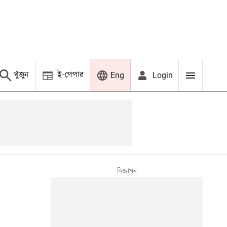
খুঁজুন
ই-পেপার
Login
Eng