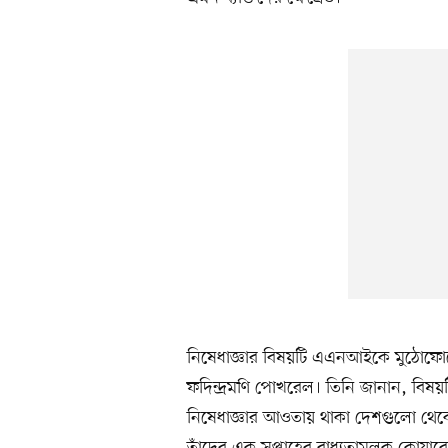
নিষেধাজ্ঞার বিষয়টি এএনআইকে মুঠোফোনে নি
ফদিন্দ্রমণি পোখরেল। তিনি জানান, বিষয়টি
নিষেধাজ্ঞার আওতায় থাকা দেশগুলো থেক
তাঁদের এক সপ্তাহের বাধ্যতামূলক কোয়ারেন্