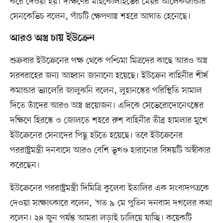
করে দেওয়া হয়। দক্ষিণের মাইকোলাইভের মেয়র আলেকজান্ডার
সেনকেভিচ বলেন, পাঁচটি ক্ষেপণাস্ত্র শহরে আঘাত হেনেছে।
আরও অস্ত্র চায় ইউক্রেন
শুক্রবার ইউক্রেনের পক্ষ থেকে পশ্চিমা মিত্রদের কাছে আরও অস্ত্র
সরবরাহের জন্য আহ্বান জানানো হয়েছে। ইউক্রেন বাহিনীর শীর্ষ
কমান্ডার ভ্যালেরি জালুঝনি বলেন, লুহানস্কের পরিস্থিতি সামাল
দিতে তাঁদের আরও অস্ত্র প্রয়োজন। এদিকে সেভেরোদোনেৎস্কের
দক্ষিণে হিরস্কে ও জোলতে শহরে রুশ বাহিনীর তীব্র হামলার মুখে
ইউক্রেনের সেনাদের পিছু হটতে হয়েছে। তবে ইউক্রেনের
পররাষ্ট্রমন্ত্রী দনবাসে আরও বেশি ভূখণ্ড হারানোর বিষয়টি অস্বীকার
করেছেন।
ইউক্রেনের পররাষ্ট্রমন্ত্রী দিমিত্রি কুলেবা ইতালির এক সংবাদপত্রকে
দেওয়া সাক্ষাৎকারে বলেন, ‘গত ৯ মে পুতিন দনবাস দখলের কথা
বলেন। ২৪ জুন পর্যন্ত আমরা লড়াই চালিয়ে যাচ্ছি। কয়েকটি