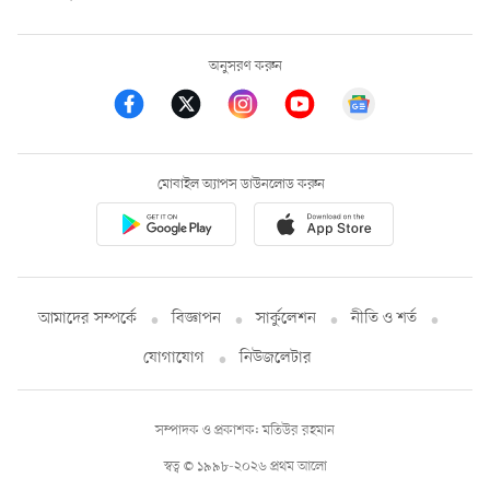
অনুসরণ করুন
মোবাইল অ্যাপস ডাউনলোড করুন
আমাদের সম্পর্কে
বিজ্ঞাপন
সার্কুলেশন
নীতি ও শর্ত
যোগাযোগ
নিউজলেটার
সম্পাদক ও প্রকাশক: মতিউর রহমান
স্বত্ব © ১৯৯৮-২০২৬ প্রথম আলো