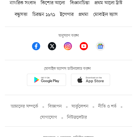
নাগরিক সংবাদ
কিশোর আলো
বিজ্ঞানচিন্তা
প্রথম আলো ট্রাস্ট
বন্ধুসভা
চিরন্তন ১৯৭১
ইপেপার
প্রথমা
মোবাইল ভ্যাস
অনুসরণ করুন
মোবাইল অ্যাপস ডাউনলোড করুন
আমাদের সম্পর্কে
বিজ্ঞাপন
সার্কুলেশন
নীতি ও শর্ত
যোগাযোগ
নিউজলেটার