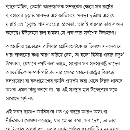
ব্যারোমিটার, তেমনি আন্তর্জাতিক সম্পর্কের ক্ষেত্রে সব রাষ্ট্রের
ব্যবহারের চূড়ান্ত মানদণ্ড এই জাতিসংঘ সনদ। দুর্ভাগ্য এই যে
যারাই এই ‘চূড়ান্ত শাসনতন্ত্রের’ প্রণেতা, তারাই বারবার তার লঙ্ঘন
করেছে। ইউক্রেনে রুশ হামলা সে প্রবণতার সর্বশেষ উদাহরণ।
আন্তোনিও গুতেরেস রাশিয়ার প্রেসিডেন্টকে জাতিসংঘ সনদের যে
ধারা লঙ্ঘনের কথা স্মরণ করিয়ে দেন, তা হলো দ্বিতীয় ধারার চতুর্থ
উপধারা, যেখানে স্পষ্ট বলা আছে, সংস্থার সব সদস্যরাষ্ট্র তাদের
আন্তর্জাতিক সম্পর্ক পরিচালনার ক্ষেত্রে কোনো রাষ্ট্রের বিরুদ্ধে
বলপ্রয়োগ বা বলপ্রয়োগের হুমকি প্রদর্শন করা থেকে বিরত থাকবে
অথবা এমন কিছু করবে না, যা এই সংস্থার মূল উদ্দেশ্যের সঙ্গে
সামঞ্জস্যপূর্ণ নয়।
এই সনদ ছাড়াও জাতিসংঘ গত ৭৫ বছরে আরও অসংখ্য
নীতিমালা ঘোষণা করেছে, যার মোদ্দা কথা, সব দেশ, তা তারা
ছোট হোক অথবা বড়, সবার সমান অধিকার। প্রতিটি সদস্যদেশ