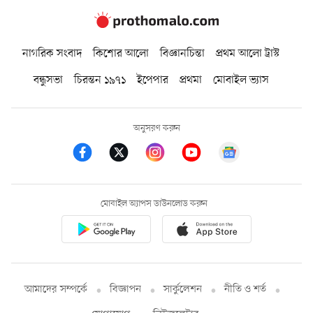
নাগরিক সংবাদ
কিশোর আলো
বিজ্ঞানচিন্তা
প্রথম আলো ট্রাস্ট
বন্ধুসভা
চিরন্তন ১৯৭১
ইপেপার
প্রথমা
মোবাইল ভ্যাস
অনুসরণ করুন
মোবাইল অ্যাপস ডাউনলোড করুন
আমাদের সম্পর্কে
বিজ্ঞাপন
সার্কুলেশন
নীতি ও শর্ত