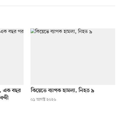
য়, এক বছর
কিয়েভে ব্যাপক হামলা, নিহত ৯
ন্দী
০১ আগস্ট ২০২৬