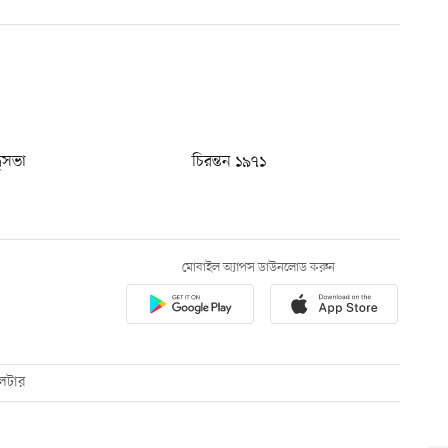
ধুসভা
চিরন্তন ১৯৭১
মোবাইল অ্যাপস ডাউনলোড করুন
েটার