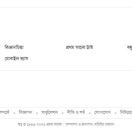
বিজ্ঞানচিন্তা
প্রথম আলো ট্রাস্ট
বন্
মোবাইল ভ্যাস
্পর্কে
বিজ্ঞাপন
সার্কুলেশন
নীতি ও শর্ত
যোগাযোগ
নিউজল
স্বত্ব © ১৯৯৮-২০২৬ প্রথম আলো
সম্পাদক ও প্রকাশক: মতিউর রহমান