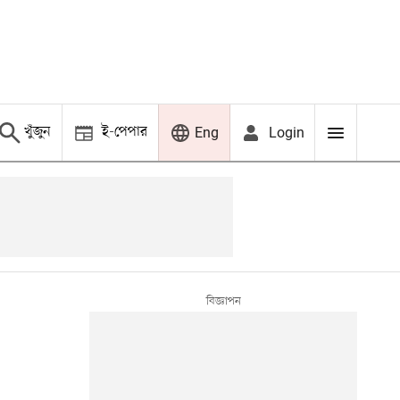
খুঁজুন
ই-পেপার
Login
Eng