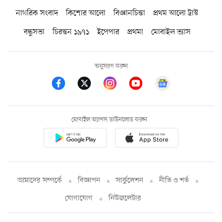
নাগরিক সংবাদ
কিশোর আলো
বিজ্ঞানচিন্তা
প্রথম আলো ট্রাস্ট
বন্ধুসভা
চিরন্তন ১৯৭১
ইপেপার
প্রথমা
মোবাইল ভ্যাস
অনুসরণ করুন
মোবাইল অ্যাপস ডাউনলোড করুন
আমাদের সম্পর্কে
বিজ্ঞাপন
সার্কুলেশন
নীতি ও শর্ত
যোগাযোগ
নিউজলেটার