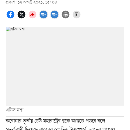
প্রকাশ: ১২ আগস্ট ২০২১, ১৫: ০৪
এডিস মশা
করোনার তৃতীয় ঢেউ মহারাষ্ট্রের বুকে আছড়ে পড়বে বলে
সতর্কবাণী দিয়েছে রাজ্যের কোভিড টাস্কফোর্স। তাদের আশঙ্কা,