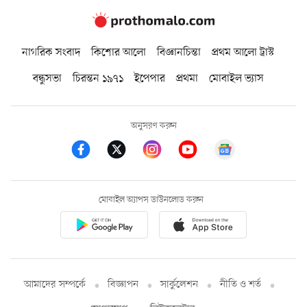
নাগরিক সংবাদ
কিশোর আলো
বিজ্ঞানচিন্তা
প্রথম আলো ট্রাস্ট
বন্ধুসভা
চিরন্তন ১৯৭১
ইপেপার
প্রথমা
মোবাইল ভ্যাস
অনুসরণ করুন
মোবাইল অ্যাপস ডাউনলোড করুন
আমাদের সম্পর্কে
বিজ্ঞাপন
সার্কুলেশন
নীতি ও শর্ত