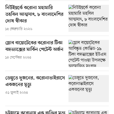
নিউইয়র্কে করোনা মহামারি
তহবিল আত্মসাৎ, ৮ বাংলাদেশির
দোষ স্বীকার
১৫ ফেব্রুয়ারি ২০২৬
গ্লোব বায়োটেকের করোনার টিকা
বঙ্গভ্যাক্সের মার্কিন পেটেন্ট অর্জন
১৪ সেপ্টেম্বর ২০২৫
ডেঙ্গুতে দুজনের, করোনাভাইরাসে
একজনের মৃত্যু
৩১ জুলাই ২০২৫
চট্টগ্রামে করোনায় এক ব্যক্তির মৃত্যু