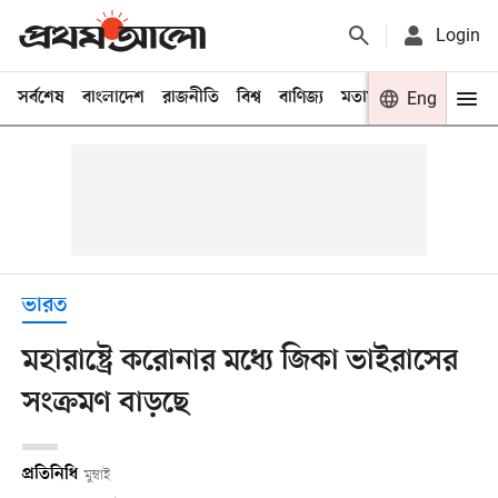
Login
সর্বশেষ
বাংলাদেশ
রাজনীতি
বিশ্ব
বাণিজ্য
মতামত
খেলা
Eng
বিনো
ভারত
মহারাষ্ট্রে করোনার মধ্যে জিকা ভাইরাসের
সংক্রমণ বাড়ছে
প্রতিনিধি
মুম্বাই