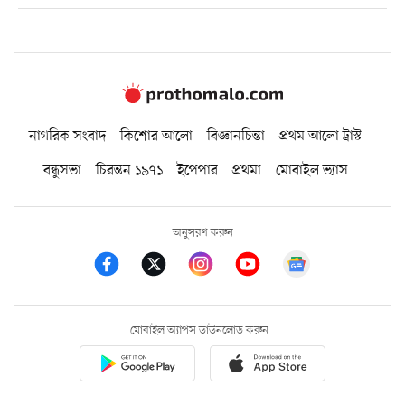
নাগরিক সংবাদ
কিশোর আলো
বিজ্ঞানচিন্তা
প্রথম আলো ট্রাস্ট
বন্ধুসভা
চিরন্তন ১৯৭১
ইপেপার
প্রথমা
মোবাইল ভ্যাস
অনুসরণ করুন
মোবাইল অ্যাপস ডাউনলোড করুন