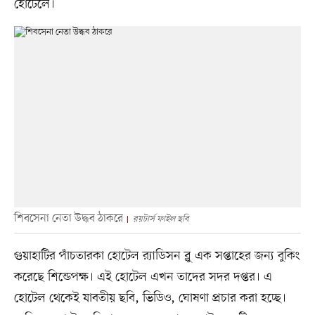
হোটেলে।
শিবসেনা নেতা উদ্ধব ঠাকরে
রয়টার্স ফাইল ছবি
গুয়াহাটির পাঁচতারকা হোটেল র‍্যাডিসন ব্লু এক সপ্তাহের জন্য বুকিং
করেছে শিন্ডেপক্ষ। এই হোটেল এখন তাদের সদর দপ্তর। এ
হোটেল থেকেই যাবতীয় ছবি, ভিডিও, ঘোষণা প্রচার করা হচ্ছে।