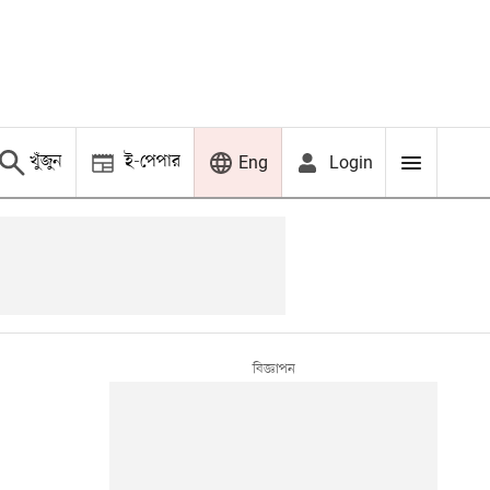
খুঁজুন
ই-পেপার
Login
Eng