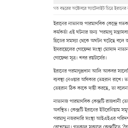
গত বছরের অক্টোবরে স্যাটেলাইট চিত্রে ইরানের
ইরানের নাতানজ পারমাণবিক কেন্দ্রে গত
কর্মকর্তা এই ঘটনার জন্য ‘পরমাণু সন্ত্রা
গ্রিডের সমস্যা থেকে অঘটন ঘটেছে বলে জা
ইসরায়েলের গোয়েন্দা সংস্থা মোসাদ নাতান
গোয়েন্দা সূত্র। খবর রয়টার্সের।
ইরানের পরমাণুপ্রধান আলি আকবর সালেহি ব
ব্যবস্থা নেওয়ার অধিকার তেহরান রাখে। তব
তেহরান ঠিক কাকে দায়ী করছে, তা বলেন
নাতানজ পারমাণবিক কেন্দ্রটি রাজধানী তেহ
অবস্থিত। কেন্দ্রটি ইরানের ইউরেনিয়াম সমৃ
পরমাণু নজরদারি সংস্থা আইএইএর পরিদর্শ
রেখেছেন। গতকাল সকালে কেন্দ্রটিতে ‘ব