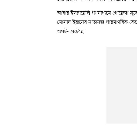
আবার ইসরায়েলি গণমাধ্যমে গোয়েন্দা সূত্র
মোসাদ ইরানের নাতানজ পারমাণবিক কেন্দ
অঘটন ঘটেছে।