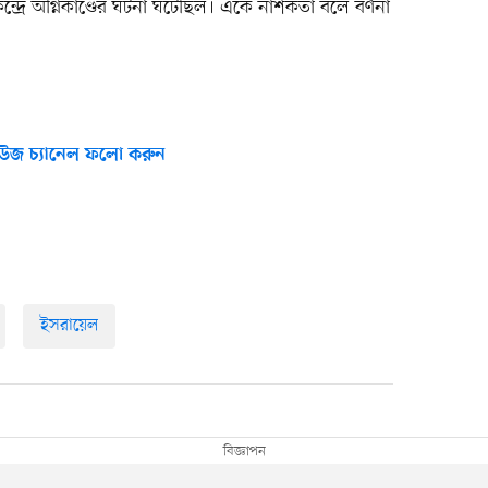
্রে অগ্নিকাণ্ডের ঘটনা ঘটেছিল। একে নাশকতা বলে বর্ণনা
উজ চ্যানেল ফলো করুন
ইসরায়েল