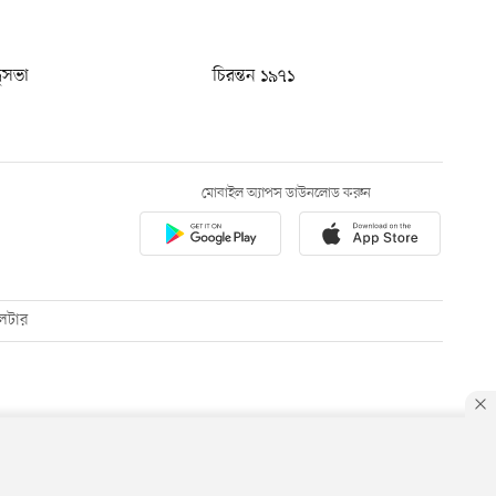
ধুসভা
চিরন্তন ১৯৭১
মোবাইল অ্যাপস ডাউনলোড করুন
েটার