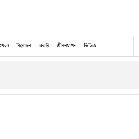
খেলা
বিনোদন
চাকরি
জীবনযাপন
ভিডিও