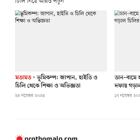
চিলি নিয়ে আরও পড়ুন
মতামত
ভূমিকম্প: জাপান, হাইতি ও
ডান–বামে হা
চিলি থেকে শিক্ষা ও অভিজ্ঞতা
দফায় গড়াল 
২৪ নভেম্বর ২০২৫
১৭ নভেম্বর ২০