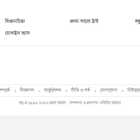
বিজ্ঞানচিন্তা
প্রথম আলো ট্রাস্ট
বন্
মোবাইল ভ্যাস
্পর্কে
বিজ্ঞাপন
সার্কুলেশন
নীতি ও শর্ত
যোগাযোগ
নিউজল
স্বত্ব © ১৯৯৮-২০২৬ প্রথম আলো
সম্পাদক ও প্রকাশক: মতিউর রহমান