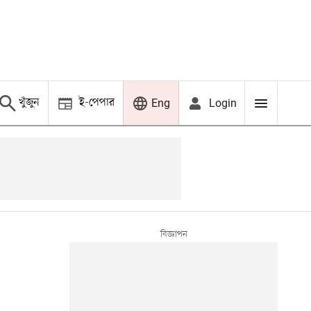
খুঁজুন
ই-পেপার
Login
Eng