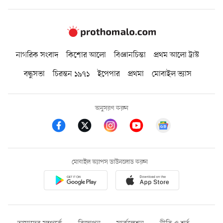
নাগরিক সংবাদ
কিশোর আলো
বিজ্ঞানচিন্তা
প্রথম আলো ট্রাস্ট
বন্ধুসভা
চিরন্তন ১৯৭১
ইপেপার
প্রথমা
মোবাইল ভ্যাস
অনুসরণ করুন
মোবাইল অ্যাপস ডাউনলোড করুন