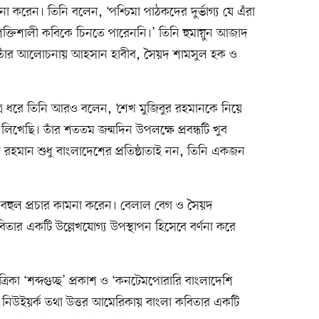
না করেন। তিনি বলেন, ‘পশ্চিমা পাঠকদের দুর্ভাগ্য যে এঁরা
ক্তিশালী কবিকে চিনতে পারেননি।’ তিনি হুমায়ুন আজাদ
াঁর আলোচনায় আহসান হাবীব, সৈয়দ শামসুল হক ও
সূত্র ধরে তিনি আরও বলেন, ‘শেখ মুজিবুর রহমানকে নিয়ে
িখেছি। তাঁর শততম জন্মদিন উপলক্ষে প্রবন্ধটি খুব
 রহমান শুধু বাংলাদেশের প্রতিষ্ঠাতাই নন, তিনি একজন
 বহুল প্রচার কামনা করেন। বেলাল বেগ ও সৈয়দ
তার একটি উল্লেখযোগ্য উপস্থাপন হিসেবে বর্ণনা করে
িকা ‘শব্দগুচ্ছ’ প্রকাশ ও ‘কনটেমপোরারি বাংলাদেশি
 নিউইয়র্ক তথা উত্তর আমেরিকায় বাংলা কবিতার একটি