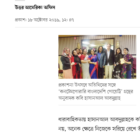
উত্তর আমেরিকা অফিস
প্রকাশ: ১৮ অক্টোবর ২০১৯, ১২: ৪৭
প্রকাশনা উৎসবে অতিথিদের সঙ্গে
‘কনটেমপোরারি বাংলাদেশি পোয়েট্রি’ গ্রন্থের
অনুবাদক কবি হাসানআল আবদুল্লাহ
ধারাবাহিকতায় হাসানআল আবদুল্লাহকে কব
নয়, অনেক ক্ষেত্রে নিজেকে সরিয়ে রেখে