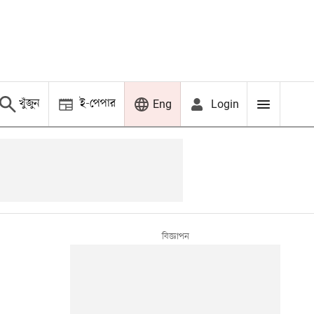
খুঁজুন
ই-পেপার
Login
Eng