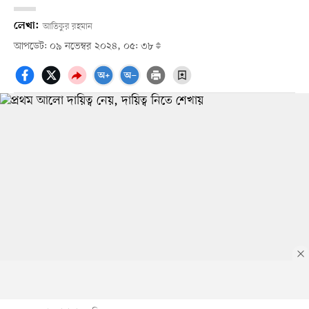
লেখা:
আতিকুর রহমান
আপডেট: ০৯ নভেম্বর ২০২৪, ০৫: ৩৮