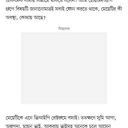
চিকিৎসক বাসায় বিশ্রামে থাকতে বলেন। আমি হোয়াটসঅ্যাপ
গ্রুপে বিষয়টি জানানোমাত্রই সবাই ফোন করতে থাকে, মেয়েটির কী
অবস্থা, কোথায় আছে?
মেয়েটিকে এনে ভিআইপি রেস্টরুমে বসাই। ততক্ষণে সুমি আপা,
অরূপদা, মামুন ভাই, আকরাম ভাইসহ অনেকে চলে আসেন