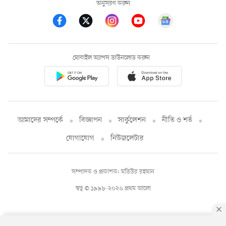
অনুসরণ করুন
মোবাইল অ্যাপস ডাউনলোড করুন
আমাদের সম্পর্কে
বিজ্ঞাপন
সার্কুলেশন
নীতি ও শর্ত
যোগাযোগ
নিউজলেটার
সম্পাদক ও প্রকাশক: মতিউর রহমান
স্বত্ব © ১৯৯৮-২০২৬ প্রথম আলো