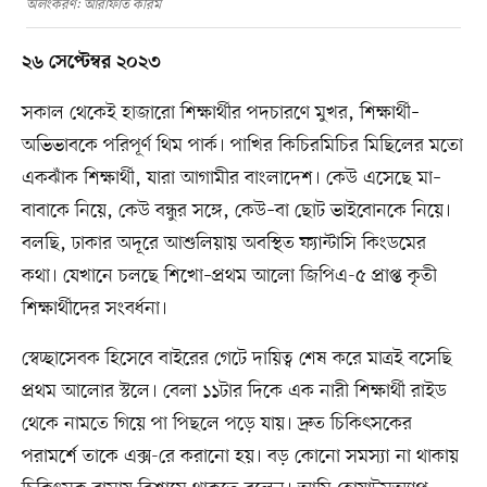
অলংকরণ: আরাফাত করিম
২৬ সেপ্টেম্বর ২০২৩
সকাল থেকেই হাজারো শিক্ষার্থীর পদচারণে মুখর, শিক্ষার্থী–
অভিভাবকে পরিপূর্ণ থিম পার্ক। পাখির কিচিরমিচির মিছিলের মতো
একঝাঁক শিক্ষার্থী, যারা আগামীর বাংলাদেশ। কেউ এসেছে মা–
বাবাকে নিয়ে, কেউ বন্ধুর সঙ্গে, কেউ–বা ছোট ভাইবোনকে নিয়ে।
বলছি, ঢাকার অদূরে আশুলিয়ায় অবস্থিত ফ্যান্টাসি কিংডমের
কথা। যেখানে চলছে শিখো–প্রথম আলো জিপিএ-৫ প্রাপ্ত কৃতী
শিক্ষার্থীদের সংবর্ধনা।
স্বেচ্ছাসেবক হিসেবে বাইরের গেটে দায়িত্ব শেষ করে মাত্রই বসেছি
প্রথম আলোর স্টলে। বেলা ১১টার দিকে এক নারী শিক্ষার্থী রাইড
থেকে নামতে গিয়ে পা পিছলে পড়ে যায়। দ্রুত চিকিৎসকের
পরামর্শে তাকে এক্স-রে করানো হয়। বড় কোনো সমস্যা না থাকায়