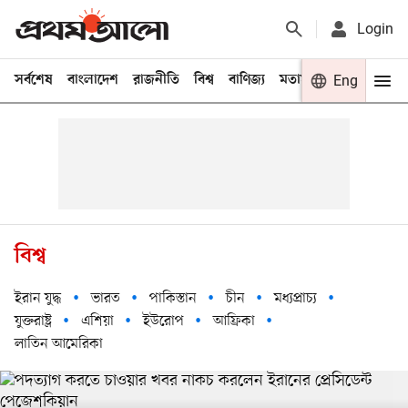
Login
সর্বশেষ
বাংলাদেশ
রাজনীতি
বিশ্ব
বাণিজ্য
মতামত
খেলা
Eng
বিনো
বিশ্ব
ইরান যুদ্ধ
ভারত
পাকিস্তান
চীন
মধ্যপ্রাচ্য
যুক্তরাষ্ট্র
এশিয়া
ইউরোপ
আফ্রিকা
লাতিন আমেরিকা