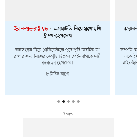
ইরান–যুক্তরাষ্ট্র যুদ্ধ
অস্ত্রঘাটতি নিয়ে মুখোমুখি
কারাবন্
ট্রাম্প-হেগসেথ
অস্ত্রসংকট নিয়ে প্রেসিডেন্টকে পুরোপুরি অবহিত না
সম্প্রতি 
রাখার জন্য নিজের ডেপুটি স্টিফেন ফেইনবার্গকে দায়ী
এতে ইম
করেছেন হেগসেথ।
আইনজীবী
৮ মিনিট আগে