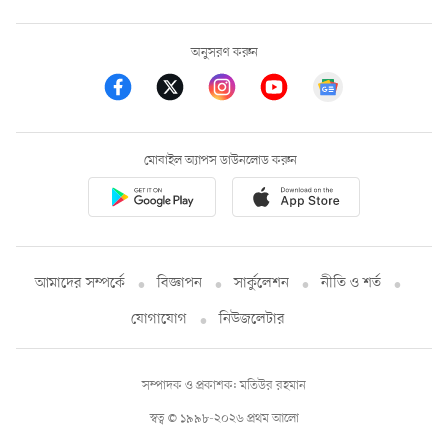
অনুসরণ করুন
মোবাইল অ্যাপস ডাউনলোড করুন
আমাদের সম্পর্কে
বিজ্ঞাপন
সার্কুলেশন
নীতি ও শর্ত
যোগাযোগ
নিউজলেটার
সম্পাদক ও প্রকাশক: মতিউর রহমান
স্বত্ব © ১৯৯৮-২০২৬ প্রথম আলো