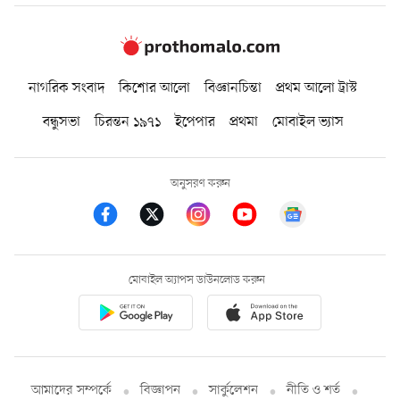
নাগরিক সংবাদ
কিশোর আলো
বিজ্ঞানচিন্তা
প্রথম আলো ট্রাস্ট
বন্ধুসভা
চিরন্তন ১৯৭১
ইপেপার
প্রথমা
মোবাইল ভ্যাস
অনুসরণ করুন
মোবাইল অ্যাপস ডাউনলোড করুন
আমাদের সম্পর্কে
বিজ্ঞাপন
সার্কুলেশন
নীতি ও শর্ত