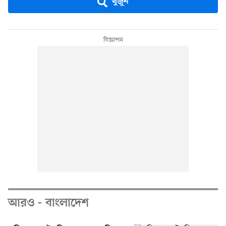
খুঁজুন
আরও - বাংলাদেশ