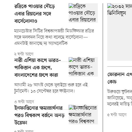
রদ্রিকে পাওয়ার দৌড়ে
এবার রিয়ালের সঙ্গে
বার্সেলোনাও
ম্যানচেস্টার সিটির বিশ্বকাপজয়ী মিডফিল্ডার রদ্রির
সঙ্গে দলবদল নিয়ে কথা বলেছে বার্সেলোনা—
এমনটাই জানাচ্ছে দ্য অ্যাথলেটিক
২ ঘণ্টা আগে
নারী এশিয়া কাপে ভারত–
পাকিস্তান এক গ্রুপে,
ফোরলান এখ
বাংলাদেশের গ্রুপে কারা
কোচ
আগামী ২৮ আগস্ট থেকে দুবাইয়ে শুরু হবে এই
টুর্নামেন্ট। ১৩ সেপ্টেম্বর হবে ফাইনাল।
উরুগুয়ে ফুটব
জানিয়েছে, অনূ
৩ ঘণ্টা আগে
দলেরই দায়িত্
ইনফান্তিনোর ক্ষমাপ্রার্থনার
৫ ঘণ্টা আগে
পরও বিশ্বকাপ বর্জনে অনড়
উয়েফা