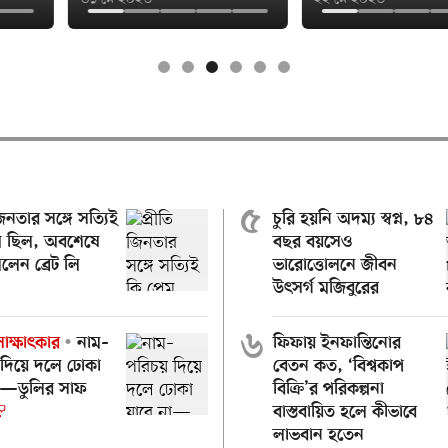
৫
জিনতার সঙ্গে সত্যিই
চুরি হয়নি অদম্য স্বপ্ন, ৮৪
েম ছিল, অবশেষে
বছর বয়সেও
লেন ব্রেট লি
ভারোত্তোলনে জীবন
উৎসর্গ মজিবুরের
৬
াক্ষাৎকার
নাম–
ফিফায় ইনফান্তিনোর
 দিয়ে দলে ঢোকা
বেতন কত, ‘বিশ্বকাপ
না—ডুলির সাফ
বিক্রি’র পরিকল্পনা
বাস্তবায়িত হলে কীভাবে
লাভবান হতেন