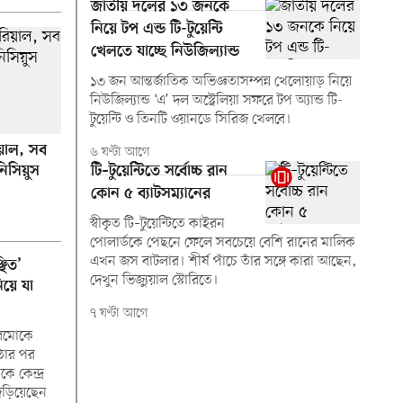
জাতীয় দলের ১৩ জনকে
নিয়ে টপ এন্ড টি-টুয়েন্টি
খেলতে যাচ্ছে নিউজিল্যান্ড
১৩ জন আন্তর্জাতিক অভিজ্ঞতাসম্পন্ন খেলোয়াড় নিয়ে
নিউজিল্যান্ড ‘এ’ দল অস্ট্রেলিয়া সফরে টপ অ্যান্ড টি-
টুয়েন্টি ও তিনটি ওয়ানডে সিরিজ খেলবে।
রিয়াল, সব
৬ ঘণ্টা আগে
টি–টুয়েন্টিতে সর্বোচ্চ রান
নিসিয়ুস
কোন ৫ ব্যাটসম্যানের
স্বীকৃত টি–টুয়েন্টিতে কাইরন
পোলার্ডকে পেছনে ফেলে সবচেয়ে বেশি রানের মালিক
এখন জস বাটলার। শীর্ষ পাঁচে তাঁর সঙ্গে কারা আছেন,
ছিত’
দেখুন ভিজ্যুয়াল স্টোরিতে।
িয়ে যা
৭ ঘণ্টা আগে
রেমোকে
ঠার পর
ে কেন্দ্র
 জড়িয়েছেন