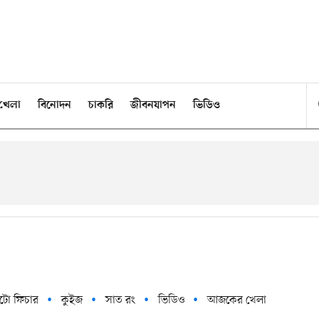
খেলা
বিনোদন
চাকরি
জীবনযাপন
ভিডিও
টো ফিচার
কুইজ
সাত রং
ভিডিও
আজকের খেলা