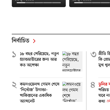
নির্বাচিত
১
৩
১৮ বছর পেরিয়েছে, নতুন
প্রীতি 
গ্র্যান্ডমাস্টারের জন্য আর
কি প্র
কত অপেক্ষা
মুখ খুল
২
৪
কমনওয়েলথ গেমস শেষে
ডুলির স
‘নিখোঁজ’ উগান্ডা-
পরিচয়
পাকিস্তানের একাধিক
যাবে 
অ্যাথলেট
কথা