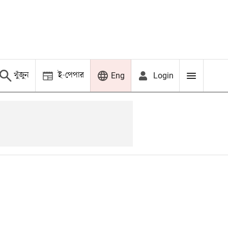
খুঁজুন
ই-পেপার
Login
Eng