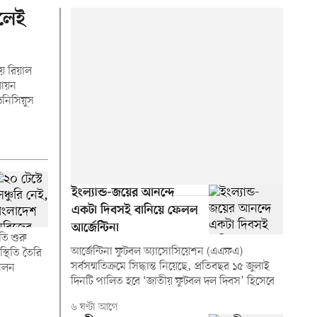
ালেই
য়ে রিয়াল
নবায়ন
িনিসিয়ুস
ইংল্যান্ড-জয়ের আনন্দে
একটা দিবসই বানিয়ে ফেলল
আর্জেন্টিনা
তি শুরু
আর্জেন্টিনা ফুটবল অ্যাসোসিয়েশন (এএফএ)
স্থিতি তৈরি
সর্বসম্মতিক্রমে সিদ্ধান্ত নিয়েছে, প্রতিবছর ১৫ জুলাই
শীলন
দিনটি পালিত হবে ‘জাতীয় ফুটবল দল দিবস’ হিসেবে
৬ ঘণ্টা আগে