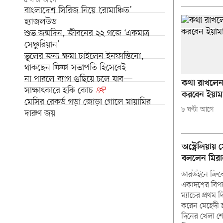
৫ ঘণ্টা আগে
বাংলাদেশ সিরিজ নিয়ে ‘রোমাঞ্চিত’
হ্যাজলউড
শুভ জন্মদিন, জীবনের ২২ গজে ‘একমাত্র
সেঞ্চুরিয়ান’
ভুলের জন্য ক্ষমা চাইলেন ইনফান্তিনো,
থাকছেন ফিফা সভাপতি হিসেবেই
না পারলে ব্যাগ গুছিয়ে চলে যাব—
কথা রাখলে
সাক্ষাৎকারে হকি কোচ
করবেন ইয়াম
মেসির রেকর্ড গড়া জোড়া গোলে মায়ামির
৮ ঘণ্টা আগে
দারুণ জয়
অস্ট্রেলিয়ায় 
বললেন মির
ডারউইনে ক্রিকে
একাদশের বিপক্ষে
ম্যাচের প্রথম দ
করেন মেহেদী 
দিনের খেলা শ