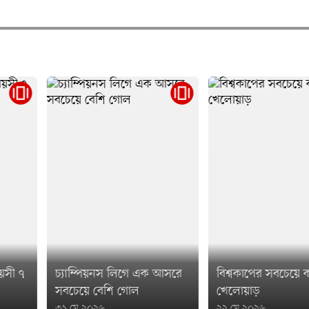
আসরে
বিশ্বকাপের সবচেয়ে কম বয়সী
খেলোয়াড়
টি–টুয়েন্টিতে দ্রুততম
২২ মে ২০২৬
১০ মে ২০২৬