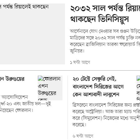
২০৩২ সাল পর্যন্ত রিয়
থাকছেন ভিনিসিয়ুস
আর্সেনালে যোগ দেওয়ার সব গুঞ্জন উড়ি
মাদ্রিদের সঙ্গে ২০৩২ সাল পর্যন্ত চুক্তি 
করেছেন ব্রাজিলিয়ান তারকা ফরোয়ার্ড ভ
জুনিয়র।
১ ঘণ্টা আগে
ন উরুগুয়ের
২০ টেস্টে সেঞ্চুরি নেই,
বাংলাদেশ সিরিজের আগে
কেন আশাবাদী লাবুশেন
ল অ্যাসোসিয়েশন
র্ধ্ব-২০ এবং জাতীয় দল—দুই
ব্রিসবেনে বাংলাদেশ সিরিজের জন্য প্রস্তু
ব নিয়েছেন ফোরলান।
করেছে অস্ট্রেলিয়া। আজ তারা ম্যাচ পরি
করে (সিমুলেশন) নিজেদের মধ্যে অনু
করেছে।
৬ ঘণ্টা আগে