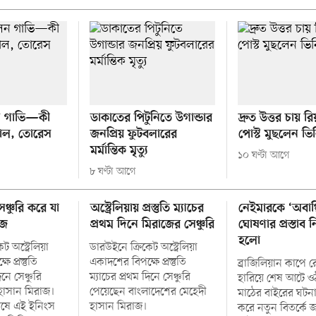
ডাকাতের পিটুনিতে উগান্ডার
ন গাভি—কী
দ্রুত উত্তর চায় 
জনপ্রিয় ফুটবলারের
াল, তোরেস
পোস্ট মুছলেন ভি
মর্মান্তিক মৃত্যু
১০ ঘণ্টা আগে
৮ ঘণ্টা আগে
সেঞ্চুরি করে যা
অস্ট্রেলিয়ায় প্রস্তুতি ম্যাচের
নেইমারকে ‘অবাঞ্
াজ
প্রথম দিনে মিরাজের সেঞ্চুরি
ঘোষণার প্রস্তাব ন
হলো
ট অস্ট্রেলিয়া
ডারউইনে ক্রিকেট অস্ট্রেলিয়া
 প্রস্তুতি
একাদশের বিপক্ষে প্রস্তুতি
ব্রাজিলিয়ান কাপে 
িনে সেঞ্চুরি
ম্যাচের প্রথম দিনে সেঞ্চুরি
হারিয়ে শেষ আটে ও
হাসান মিরাজ।
পেয়েছেন বাংলাদেশের মেহেদী
মাঠের বাইরের ঘটনাক
েষে এই ইনিংস
হাসান মিরাজ।
করে নতুন বিতর্কে