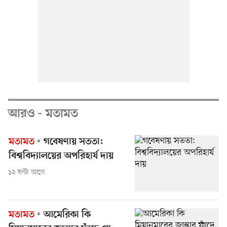
আরও - মতামত
মতামত
গবেষণায় সততা:
বিশ্ববিদ্যালয়ের অপরিহার্য দায়
১২ ঘণ্টা আগে
মতামত
আমেরিকা কি