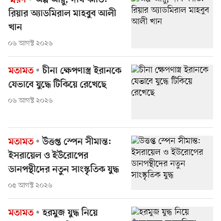
স্মরণ
অল্প আয়ু, দীর্ঘ কীর্তি:
রিয়ার অ্যাডমিরাল মাহবুব আলী
খান
০৬ আগস্ট ২০২৬
মতামত
চীনা ক্ষেপণাস্ত্র ইরানকে
যেভাবে যুদ্ধে টিকিয়ে রেখেছে
০৬ আগস্ট ২০২৬
মতামত
উত্তপ্ত স্পেন সীমান্ত:
ইসরায়েল ও ইউরোপের
ডানপন্থীদের নতুন সাংস্কৃতিক যুদ্ধ
০৫ আগস্ট ২০২৬
মতামত
হরমুজ যুদ্ধ নিয়ে