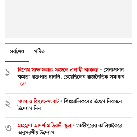
সর্বশেষ
পঠিত
১
বিশেষ সাক্ষাৎকার: ফজলে এলাহী আকবর
সেনাপ্রধান
ক্ষমতা–রক্তপাত চাননি, চেয়েছিলেন রাজনৈতিক সমাধান
২
গ্যাস ও বিদ্যুৎ–সংকট
শিল্পমালিকদের উদ্বেগ নিরসনে
উদ্যোগ নিন
৩
মাহমুদা আদর্শ প্রতিবন্ধী স্কুল
গাজীপুরের কালিয়াকৈরে
অনুসরণীয় উদ্যোগ