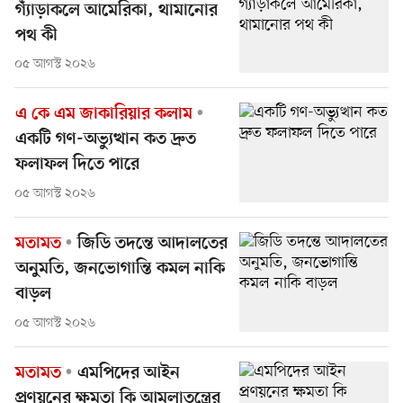
গ্যাঁড়াকলে আমেরিকা, থামানোর
পথ কী
০৫ আগস্ট ২০২৬
এ কে এম জাকারিয়ার কলাম
একটি গণ-অভ্যুত্থান কত দ্রুত
ফলাফল দিতে পারে
০৫ আগস্ট ২০২৬
মতামত
জিডি তদন্তে আদালতের
অনুমতি, জনভোগান্তি কমল নাকি
বাড়ল
০৫ আগস্ট ২০২৬
মতামত
এমপিদের আইন
প্রণয়নের ক্ষমতা কি আমলাতন্ত্রের