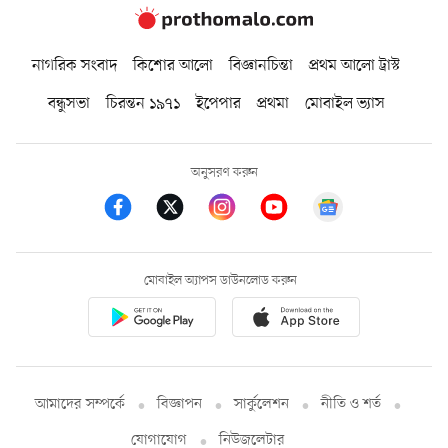
নাগরিক সংবাদ
কিশোর আলো
বিজ্ঞানচিন্তা
প্রথম আলো ট্রাস্ট
বন্ধুসভা
চিরন্তন ১৯৭১
ইপেপার
প্রথমা
মোবাইল ভ্যাস
অনুসরণ করুন
মোবাইল অ্যাপস ডাউনলোড করুন
আমাদের সম্পর্কে
বিজ্ঞাপন
সার্কুলেশন
নীতি ও শর্ত
যোগাযোগ
নিউজলেটার