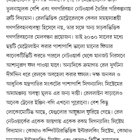
তুলনামূলক বেশি এবং গণপরিবহন নেটওয়ার্ক তৈরির পরিকল্পনায়
ত্রুটি বিদ্যমান। রেলভিত্তিক মেট্রোরেলকে কেবল সময়সাশ্রয়ী
গণপরিবহনব্যবস্থা হিসেবে নয়, তার সঙ্গে অন্য সড়কভিত্তিক
গণপরিবহনের মেলবন্ধন প্রয়োজন। তাই ২০৩০ সালের মধ্যে
ছয়টি মেট্রোলাইন করার পাশাপাশি ভালো মানের ফিডার
কানেকটিভিটি করতে পারলে নেটওয়ার্ক থেকে যানজট নিরসনে
আশানুরূপ ফল পাওয়া যাবে। অন্যদিকে ক্রমাগত রেল দুর্ঘটনা
দীর্ঘদিন ধরে রেলকে অবহেলা করার ফসল। দক্ষ জনবল ও
আধুনিক যন্ত্রপাতির সংকটের পাশাপাশি সিগন্যালিং সিস্টেমের
অসামঞ্জস্য অবস্থা মূলত এর জন্য দায়ী। রেললাইন বাড়ালেও
অনেক ট্রেনের ইঞ্জিন-বগি এখনো পুরোনো। বেশ কিছু
লোকোমোটিভ আছে, যেগুলোর আয়ুষ্কাল ফুরিয়ে গেছে। রেল
নেটওয়ার্কের একেক জায়গায় একেক রকম সিগন্যালিং সিস্টেম
বিদ্যমান। কোথাও কম্পিউটারভিত্তিক ইন্টারলকিং সিস্টেম, কোথাও