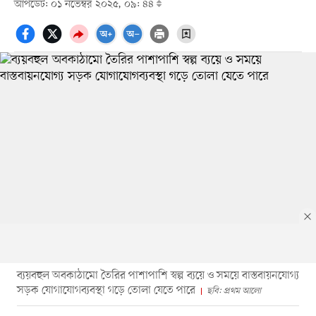
আপডেট: ০১ নভেম্বর ২০২৫, ০৯: ৪৪
ব্যয়বহুল অবকাঠামো তৈরির পাশাপাশি স্বল্প ব্যয়ে ও সময়ে বাস্তবায়নযোগ্য
সড়ক যোগাযোগব্যবস্থা গড়ে তোলা যেতে পারে
ছবি: প্রথম আলো