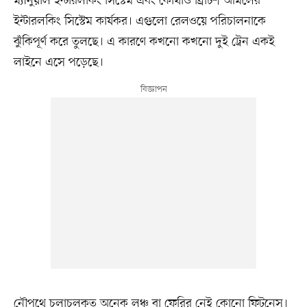
ম্যানুয়াল ইন্টারলকিং সিস্টেম এবং কোথাও ব্রিটিশ আমলের
ইন্টারলকিং সিস্টেম কার্যকর। এগুলো রেলওয়ে পরিচালনাকে
ঝুঁকিপূর্ণ করে তুলছে। এ কারণে কখনো কখনো দুই ট্রেন একই
লাইনে এসে পড়েছে।
নৌপথে চলাচলকৃত অনেক লঞ্চ বা ফেরির নেই কোনো ফিটনেস।