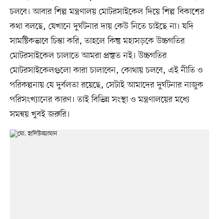
চলবে। আবার শিল্প মন্ত্রণালয় মোটরসাইকেল দিয়ে শিল্প বিকাশের
কথা বলছে, যেখানে দুর্ঘটনার দায় কেউ নিতে চাইছে না। যদি
সামষ্টিকভাবে চিন্তা করি, তাহলে কিন্তু মহাসড়কে উচ্চগতির
মোটরসাইকেল চালাতে আমরা প্রস্তুত নই। উচ্চগতির
মোটরসাইকেলগুলো কারা চালাবেন, কোথায় চলবে, এই নীতি ও
পরিকল্পনায় যে দুর্বলতা রয়েছে, সেটাই আমাদের দুর্ঘটনার নাজুক
পরিসংখ্যানের কারণ। তাই বিভিন্ন সংস্থা ও মন্ত্রণালয়ের মধ্যে
সমন্বয় খুবই জরুরি।