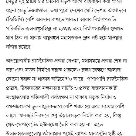
সেতুর দুই প্রান্তে চার লেনের সড়ক আগে বাস্তবায়ন করা গেলে
যমুনা সেতু উত্তরাঞ্চাল, তথা পুরো দেশের মোট দেশজ উৎপাদনে
(জিডিপি) বেশি অবদান রাখতে পারত। আবার নির্মাণপদ্ধতি
পরিবর্তিত জলবায়ুসহিষ্ণু না হওয়ায় এবং নির্মাণসামগ্রীর গুণগত
মান ঠিক না থাকায় ব্যয়বহুল মহাসড়কও দ্রুত নষ্ট হয়ে যাওয়ার
নজির রয়েছে।
অপ্রয়োজনীয় রাজনৈতিক প্রকল্প নেওয়া, যথাসময়ে প্রকল্প শেষ না
করা এবং সড়ক নির্মাণে বরাদ্দ থাকলেও রক্ষণাবেক্ষণে আলাদা
কোনো বরাদ্দ না থাকার অভিযোগও আছে। পাশাপাশি রাজনৈতিক
প্রভাব, ঠিকাদারের সক্ষমতার ঘাটতি ও প্রকল্প বাস্তবায়নকারী
সংস্থাগুলোর শক্তিশালী পর্যবেক্ষণ না থাকায় সড়ক নির্মাণ ও
রক্ষণাবেক্ষণে তুলনামূলকভাবে বেশি খরচ হয় এবং সময়ও বেশি
লাগে। যানজট নিরসনে শুধু উড়ালসড়ক নির্মাণ করা হয়, কিন্তু
গ্রেড-সেপারেটেড ইন্টারচেঞ্জ তৈরি করা হয় না। এতে
উড়ালসড়কগুলোয় ওঠানামার পথেই ব্যাপক যানজটের সৃষ্টি হয়।