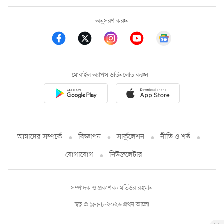
অনুসরণ করুন
মোবাইল অ্যাপস ডাউনলোড করুন
আমাদের সম্পর্কে
বিজ্ঞাপন
সার্কুলেশন
নীতি ও শর্ত
যোগাযোগ
নিউজলেটার
সম্পাদক ও প্রকাশক: মতিউর রহমান
স্বত্ব © ১৯৯৮-২০২৬ প্রথম আলো