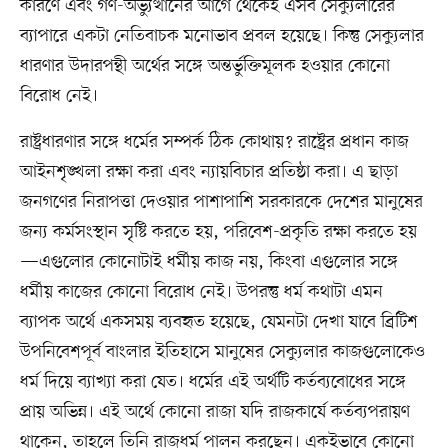
কারণে এবং গণ-অভ্যুত্থানের আগে থেকেই এসব সেক্যুলারের
ব্যাপারে একটা নেতিবাচক মনোভাব প্রবল হয়েছে। কিন্তু সেক্যুলার
ধারণার উদারপন্থী অর্থের সঙ্গে অন্তর্ভুক্তিমূলক হওয়ার কোনো
বিরোধ নেই।
রাষ্ট্রধারণার সঙ্গে ধর্মের সম্পর্ক ঠিক কোথায়? রাষ্ট্রের প্রধান কাজ
আইনশৃঙ্খলা রক্ষা করা এবং ন্যায়বিচার প্রতিষ্ঠা করা। এ ছাড়া
জনগণের নিরাপত্তা দেওয়ার পাশাপাশি সরকারকে দেশের মানুষের
জন্য কর্মসংস্থান সৃষ্টি করতে হয়, পরিবেশ-প্রকৃতি রক্ষা করতে হয়
—এগুলোর কোনোটাই ধর্মীয় কাজ নয়, কিংবা এগুলোর সঙ্গে
ধর্মীয় কাজের কোনো বিরোধ নেই। উপরন্তু ধর্ম কথাটা এমন
ব্যাপক অর্থে একসময় ব্যবহৃত হয়েছে, যেমনটা দেখা যাবে ব্রিটিশ
উপনিবেশপূর্ব বাংলার ইতিহাসে মানুষের সেক্যুলার কাজগুলোকেও
ধর্ম দিয়ে ব্যাখ্যা করা যেত। ধর্মের এই অর্থটি কর্তব্যবোধের সঙ্গে
প্রায় অভিন্ন। এই অর্থে কোনো রাজা যদি রাজকার্যে কর্তব্যপরায়ণ
থাকেন, তাহলে তিনি রাজধর্ম পালন করছেন। একইভাবে কোনো