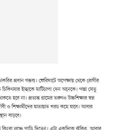
াকরির প্রধান গন্তব্য। ফেরিঘাটে অপেক্ষায় থেকে রোগীর
্নত চিকিৎসার ইচ্ছাকে মাটিচাপা দেন অনেকে। পদ্মা সেতু
হবে না। প্রত্যন্ত গ্রামের তরুণও উচ্চশিক্ষার স্বপ্ন
ীবী ও শিক্ষার্থীদের যাতায়াত খরচ কমে যাবে। আবার
স্থান বাড়বে।
কিংবা লঞ্চে পাড়ি দিতেন। এটা একদিকে ঝুঁকির, আবার