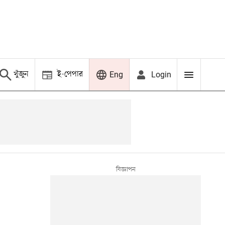
খুঁজুন
ই-পেপার
Login
Eng