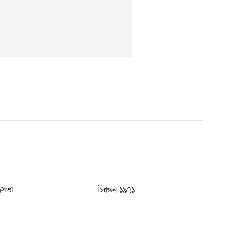
ধুসভা
চিরন্তন ১৯৭১