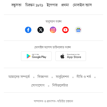
বন্ধুসভা
চিরন্তন ১৯৭১
ইপেপার
প্রথমা
মোবাইল ভ্যাস
অনুসরণ করুন
মোবাইল অ্যাপস ডাউনলোড করুন
আমাদের সম্পর্কে
বিজ্ঞাপন
সার্কুলেশন
নীতি ও শর্ত
যোগাযোগ
নিউজলেটার
সম্পাদক ও প্রকাশক: মতিউর রহমান