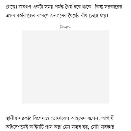
গেছে। জনগণ একটা সময় পর্যন্ত ধৈর্য ধরে থাকে। কিন্তু সরকারের
এসব কর্মকাণ্ডের কারণে জনগণের ধৈর্যের বাঁধ ভেঙে যায়।
স্থানীয় সরকার বিশেষজ্ঞ তোফায়েল আহমেদ বলেন, আগামী
অধিবেশনেই আইনটি পাস করা যেন সম্ভব হয়, সেটা সরকার