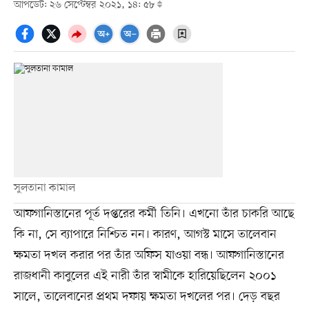
আপডেট: ২৬ সেপ্টেম্বর ২০২১, ১৪: ৫৮
সুলতানা কামাল
আফগানিস্তানের পূর্ত দপ্তরের কর্মী তিনি। এখনো তাঁর চাকরি আছে
কি না, সে ব্যাপারে নিশ্চিত নন। কারণ, আগস্ট মাসে তালেবান
ক্ষমতা দখল করার পর তাঁর অফিস যাওয়া বন্ধ। আফগানিস্তানের
রাজধানী কাবুলের এই নারী তাঁর স্বামীকে হারিয়েছিলেন ২০০১
সালে, তালেবানের প্রথম দফায় ক্ষমতা দখলের পর। দেড় বছর