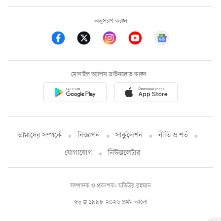
অনুসরণ করুন
মোবাইল অ্যাপস ডাউনলোড করুন
আমাদের সম্পর্কে
বিজ্ঞাপন
সার্কুলেশন
নীতি ও শর্ত
যোগাযোগ
নিউজলেটার
সম্পাদক ও প্রকাশক: মতিউর রহমান
স্বত্ব © ১৯৯৮-২০২৬ প্রথম আলো