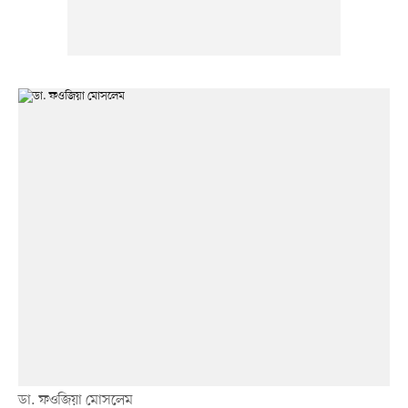
ডা. ফওজিয়া মোসলেম