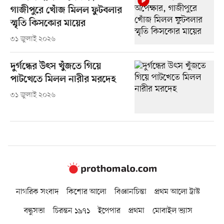
গাজীপুরে খোঁজ মিলল ফুটবলার
স্মৃতি কিসকোর মায়ের
৩১ জুলাই ২০২৬
দুর্গন্ধের উৎস খুঁজতে গিয়ে
পাটখেতে মিলল নারীর মরদেহ
৩১ জুলাই ২০২৬
নাগরিক সংবাদ
কিশোর আলো
বিজ্ঞানচিন্তা
প্রথম আলো ট্রাস্ট
বন্ধুসভা
চিরন্তন ১৯৭১
ইপেপার
প্রথমা
মোবাইল ভ্যাস