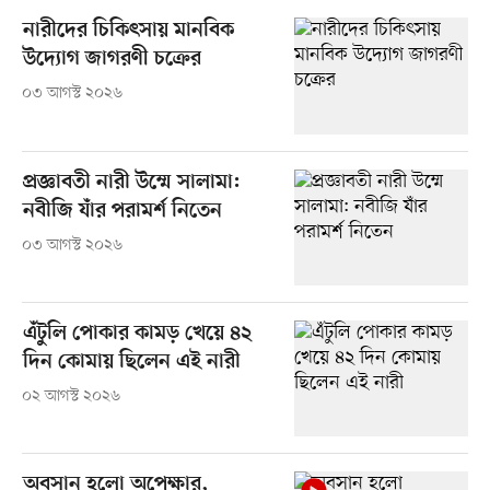
নারীদের চিকিৎসায় মানবিক
উদ্যোগ জাগরণী চক্রের
০৩ আগস্ট ২০২৬
প্রজ্ঞাবতী নারী উম্মে সালামা:
নবীজি যাঁর পরামর্শ নিতেন
০৩ আগস্ট ২০২৬
এঁটুলি পোকার কামড় খেয়ে ৪২
দিন কোমায় ছিলেন এই নারী
০২ আগস্ট ২০২৬
অবসান হলো অপেক্ষার,