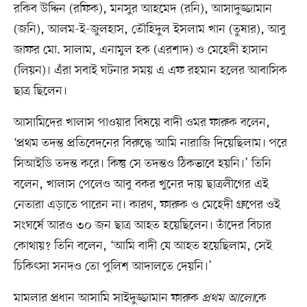
রকিব উদ্দিন (রফিক), মনসুর আহমেদ (রনি), আসাদুজ্জামান
(জনি), আলম-ই-জুলহাস, তৌহিদুল ইসলাম খান (তুষার), আবু
জাফর মো. সালাম, এনামুল হক (এরশাদ) ও মেহেদী হাসান
(লিয়ন)। এঁরা সবাই ঘটনার সময় এ এফ রহমান হলের আবাসিক
ছাত্র ছিলেন।
আসামিদের খালাস পাওয়ার বিষয়ে বাদী ওমর ফারুক বলেন,
‘প্রথম তদন্ত প্রতিবেদনের বিরুদ্ধে আমি নারাজি দিয়েছিলাম। পরে
সিআইডি তদন্ত করে। কিন্তু সে তদন্তও ঠিকভাবে হয়নি।’ তিনি
বলেন, খালাস পেলেও আবু বকর খুনের দায় ছাত্রলীগের এই
নেতারা এড়াতে পারেন না। কারণ, ফারুক ও মেহেদী গ্রুপের ওই
সংঘর্ষে আরও ৩০ জন ছাত্র আহত হয়েছিলেন। তাঁদের বিচার
কোথায়? তিনি বলেন, ‘আমি বাদী যে আহত হয়েছিলাম, সেই
চিকিৎসা সনদও তো পুলিশ আদালতে দেয়নি।’
মামলার প্রধান আসামি সাইদুজ্জামান ফারুক
প্রথম আলো
কে