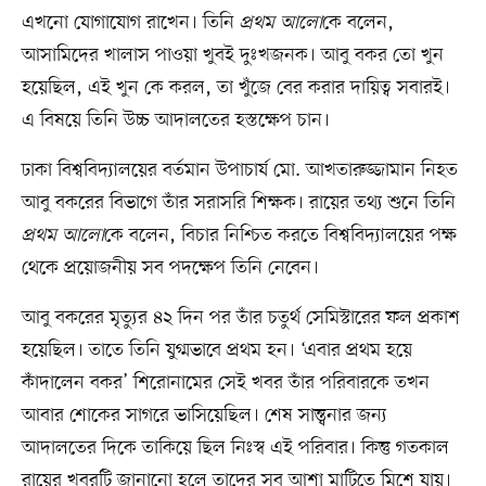
এখনো যোগাযোগ রাখেন। তিনি
প্রথম আলো
কে বলেন,
আসামিদের খালাস পাওয়া খুবই দুঃখজনক। আবু বকর তো খুন
হয়েছিল, এই খুন কে করল, তা খুঁজে বের করার দায়িত্ব সবারই।
এ বিষয়ে তিনি উচ্চ আদালতের হস্তক্ষেপ চান।
ঢাকা বিশ্ববিদ্যালয়ের বর্তমান উপাচার্য মো. আখতারুজ্জামান নিহত
আবু বকরের বিভাগে তাঁর সরাসরি শিক্ষক। রায়ের তথ্য শুনে তিনি
প্রথম আলো
কে বলেন, বিচার নিশ্চিত করতে বিশ্ববিদ্যালয়ের পক্ষ
থেকে প্রয়োজনীয় সব পদক্ষেপ তিনি নেবেন।
আবু বকরের মৃত্যুর ৪২ দিন পর তাঁর চতুর্থ সেমিস্টারের ফল প্রকাশ
হয়েছিল। তাতে তিনি যুগ্মভাবে প্রথম হন। ‘এবার প্রথম হয়ে
কাঁদালেন বকর’ শিরোনামের সেই খবর তাঁর পরিবারকে তখন
আবার শোকের সাগরে ভাসিয়েছিল। শেষ সান্ত্বনার জন্য
আদালতের দিকে তাকিয়ে ছিল নিঃস্ব এই পরিবার। কিন্তু গতকাল
রায়ের খবরটি জানানো হলে তাদের সব আশা মাটিতে মিশে যায়।