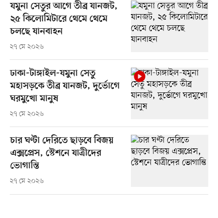
যমুনা সেতুর আগে তীব্র যানজট,
২৫ কিলোমিটারে থেমে থেমে
চলছে যানবাহন
২৭ মে ২০২৬
ঢাকা-টাঙ্গাইল-যমুনা সেতু
মহাসড়কে তীব্র যানজট, দুর্ভোগে
ঘরমুখো মানুষ
২৭ মে ২০২৬
চার ঘণ্টা দেরিতে ছাড়বে বিজয়
এক্সপ্রেস, স্টেশনে যাত্রীদের
ভোগান্তি
২৭ মে ২০২৬