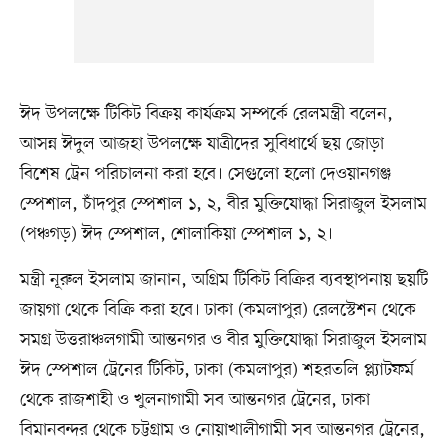
ঈদ উপলক্ষে টিকিট বিক্রয় কার্যক্রম সম্পর্কে রেলমন্ত্রী বলেন,
আসন্ন ঈদুল আজহা উপলক্ষে যাত্রীদের সুবিধার্থে ছয় জোড়া
বিশেষ ট্রেন পরিচালনা করা হবে। সেগুলো হলো দেওয়ানগঞ্জ
স্পেশাল, চাঁদপুর স্পেশাল ১, ২, বীর মুক্তিযোদ্ধা সিরাজুল ইসলাম
(পঞ্চগড়) ঈদ স্পেশাল, শোলাকিয়া স্পেশাল ১, ২।
মন্ত্রী নূরুল ইসলাম জানান, অগ্রিম টিকিট বিক্রির ব্যবস্থাপনায় ছয়টি
জায়গা থেকে বিক্রি করা হবে। ঢাকা (কমলাপুর) রেলস্টেশন থেকে
সমগ্র উত্তরাঞ্চলগামী আন্তনগর ও বীর মুক্তিযোদ্ধা সিরাজুল ইসলাম
ঈদ স্পেশাল ট্রেনের টিকিট, ঢাকা (কমলাপুর) শহরতলি প্ল্যাটফর্ম
থেকে রাজশাহী ও খুলনাগামী সব আন্তনগর ট্রেনের, ঢাকা
বিমানবন্দর থেকে চট্টগ্রাম ও নোয়াখালীগামী সব আন্তনগর ট্রেনের,