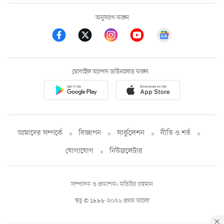
অনুসরণ করুন
মোবাইল অ্যাপস ডাউনলোড করুন
আমাদের সম্পর্কে
বিজ্ঞাপন
সার্কুলেশন
নীতি ও শর্ত
যোগাযোগ
নিউজলেটার
সম্পাদক ও প্রকাশক: মতিউর রহমান
স্বত্ব © ১৯৯৮-২০২৬ প্রথম আলো