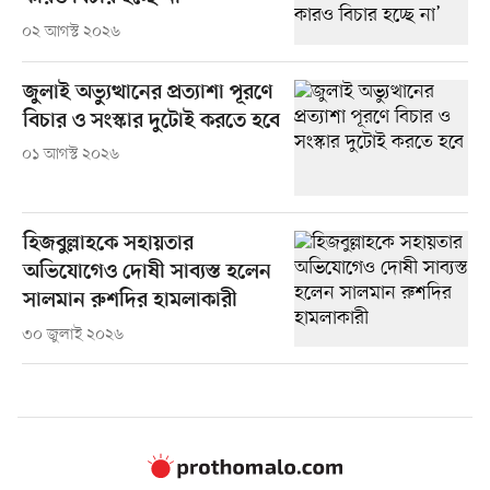
০২ আগস্ট ২০২৬
জুলাই অভ্যুত্থানের প্রত্যাশা পূরণে
বিচার ও সংস্কার দুটোই করতে হবে
০১ আগস্ট ২০২৬
হিজবুল্লাহকে সহায়তার
অভিযোগেও দোষী সাব্যস্ত হলেন
সালমান রুশদির হামলাকারী
৩০ জুলাই ২০২৬