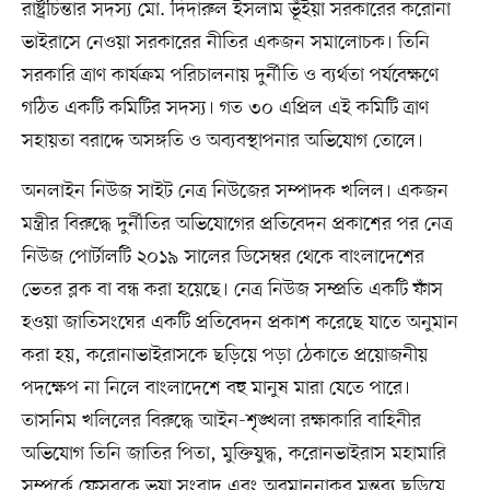
রাষ্ট্রচিন্তার সদস্য মো. দিদারুল ইসলাম ভূঁইয়া সরকারের করোনা
ভাইরাসে নেওয়া সরকারের নীতির একজন সমালোচক। তিনি
সরকারি ত্রাণ কার্যক্রম পরিচালনায় দুর্নীতি ও ব্যর্থতা পর্যবেক্ষণে
গঠিত একটি কমিটির সদস্য। গত ৩০ এপ্রিল এই কমিটি ত্রাণ
সহায়তা বরাদ্দে অসঙ্গতি ও অব্যবস্থাপনার অভিযোগ তোলে।
অনলাইন নিউজ সাইট নেত্র নিউজের সম্পাদক খলিল। একজন
মন্ত্রীর বিরুদ্ধে দুর্নীতির অভিযোগের প্রতিবেদন প্রকাশের পর নেত্র
নিউজ পোর্টালটি ২০১৯ সালের ডিসেম্বর থেকে বাংলাদেশের
ভেতর ব্লক বা বন্ধ করা হয়েছে। নেত্র নিউজ সম্প্রতি একটি ফাঁস
হওয়া জাতিসংঘের একটি প্রতিবেদন প্রকাশ করেছে যাতে অনুমান
করা হয়, করোনাভাইরাসকে ছড়িয়ে পড়া ঠেকাতে প্রয়োজনীয়
পদক্ষেপ না নিলে বাংলাদেশে বহু মানুষ মারা যেতে পারে।
তাসনিম খলিলের বিরুদ্ধে আইন-শৃঙ্খলা রক্ষাকারি বাহিনীর
অভিযোগ তিনি জাতির পিতা, মুক্তিযুদ্ধ, করোনভাইরাস মহামারি
সম্পর্কে ফেসবুকে ভুয়া সংবাদ এবং অবমাননাকর মন্তব্য ছড়িয়ে