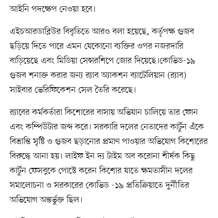
আইনি পদক্ষেপ নেওয়া হবে।
এইচআরডাব্লিউর বিবৃতিতে আরও বলা হয়েছে, কর্তৃপক্ষ গুজব
ছড়িয়ে দিতে পারে এমন যেকোনো ব্যক্তির ওপর নজরদারি
বাড়িয়েছে এবং মিডিয়া সেন্সরশিপে জোর দিয়েছে।কোভিড-১৯
গুজব শনাক্ত করার জন্য র‌্যাব অ্যাকশন ব্যাটেলিয়ান (র‌্যাব)
সাইবার ভেরিফিকেশন সেল তৈরি করেছে।
র‌্যাবের কর্মকর্তারা কিশোরের বাসায় অভিযান চালিয়ে তার ফোন
এবং কম্পিউটার জব্দ করে। সরকারি দলের নেতাদের কার্টুন এঁকে
বিভ্রান্তি সৃষ্টি ও গুজব ছড়ানোর প্রমাণ পাওয়ার অভিযোগ কিশোরের
বিরুদ্ধে আনা হয়। লাইফ ইন দ্য টাইম অব করোনা শীর্ষক কিছু
কার্টুন ফেসবুকে পোস্টে করেন কিশোর যাতে ক্ষমতাসীন দলের
সমালোচনা ও সরকারের কোভিড -১৯ প্রতিক্রিয়াতে দুর্নীতির
অভিযোগ অন্তর্ভুক্ত ছিল।