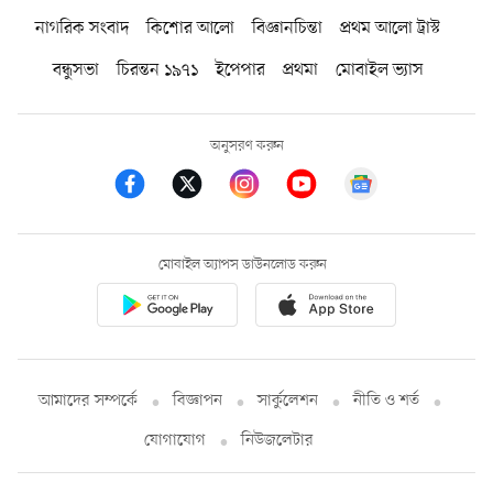
নাগরিক সংবাদ
কিশোর আলো
বিজ্ঞানচিন্তা
প্রথম আলো ট্রাস্ট
বন্ধুসভা
চিরন্তন ১৯৭১
ইপেপার
প্রথমা
মোবাইল ভ্যাস
অনুসরণ করুন
মোবাইল অ্যাপস ডাউনলোড করুন
আমাদের সম্পর্কে
বিজ্ঞাপন
সার্কুলেশন
নীতি ও শর্ত
যোগাযোগ
নিউজলেটার