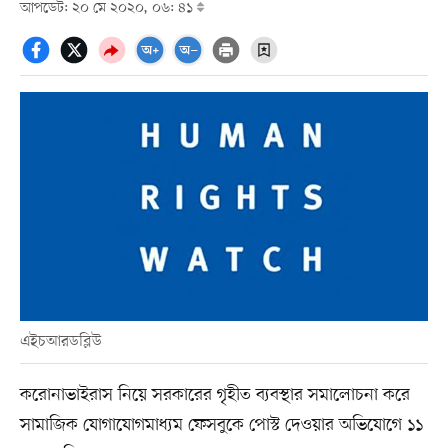
আপডেট: ২০ মে ২০২০, ০৬: ৪১
এইচআরডব্লিউ
করোনাভাইরাস নিয়ে সরকারের গৃহীত ব্যবস্থার সমালোচনা করে
সামাজিক যোগাযোগমাধ্যম ফেসবুকে পোস্ট দেওয়ার অভিযোগে ১১