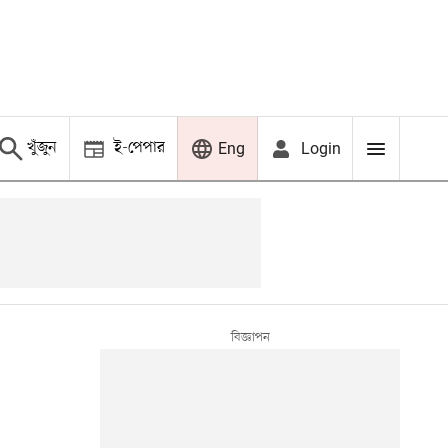
খুঁজুন
ই-পেপার
Login
Eng