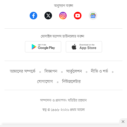
অনুসরণ করুন
মোবাইল অ্যাপস ডাউনলোড করুন
আমাদের সম্পর্কে
বিজ্ঞাপন
সার্কুলেশন
নীতি ও শর্ত
যোগাযোগ
নিউজলেটার
সম্পাদক ও প্রকাশক: মতিউর রহমান
স্বত্ব © ১৯৯৮-২০২৬ প্রথম আলো