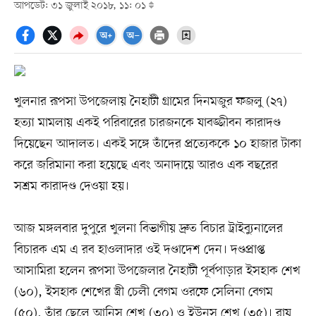
আপডেট: ৩১ জুলাই ২০১৮, ১১: ০১
খুলনার রূপসা উপজেলায় নৈহাটী গ্রামের দিনমজুর ফজলু (২৭)
হত্যা মামলায় একই পরিবারের চারজনকে যাবজ্জীবন কারাদণ্ড
দিয়েছেন আদালত। একই সঙ্গে তাঁদের প্রত্যেককে ১০ হাজার টাকা
করে জরিমানা করা হয়েছে এবং অনাদায়ে আরও এক বছরের
সশ্রম কারাদণ্ড দেওয়া হয়।
আজ মঙ্গলবার দুপুরে খুলনা বিভাগীয় দ্রুত বিচার ট্রাইব্যুনালের
বিচারক এম এ রব হাওলাদার ওই দণ্ডাদেশ দেন। দণ্ডপ্রাপ্ত
আসামিরা হলেন রূপসা উপজেলার নৈহাটী পূর্বপাড়ার ইসহাক শেখ
(৬০), ইসহাক শেখের স্ত্রী চেলী বেগম ওরফে সেলিনা বেগম
(৫০), তাঁর ছেলে আনিস শেখ (৩০) ও ইউনুস শেখ (৩৫)। রায়