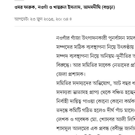
ওমর ফারুক, নওগাঁ ও খায়রুল ইসলাম, আদমদীঘি (বগুড়া)
আপডেট: ২৩ জুন ২০১৫, ২০: ০৪
নওগাঁর গাঁজা উৎপাদনকারী পুনর্বাসন সম
সম্পদের সঠিক ব্যবস্থাপনা নিয়ে উৎকণ্
সম্পদ ব্যবস্থাপনা নিয়ে অনিয়ম-দুর্নীতির 
বিরুদ্ধে। আর সমিতির সাবেক নেতাদের প্
জেলা প্রশাসক।
সমিতির সদস্যদের অভিযোগ, আট বছর ধরে
সদস্যরা ভাতাসহ প্রাপ্য থেকে বঞ্চিত হচ
নির্বাহী দায়িত্ব পাওয়া কোনো কোনো কর্
তদন্তে কমিটি গঠিত হলেও দীর্ঘ পাঁচ মাস
লেখক ও গবেষক মো. খোসবর আলী লিখিত
শাসসুল আলমের এক প্রবন্ধ (রবীন্দ্র জার্