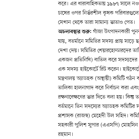
করে। এর ধারাবাহিকতায় ১৯৮৭ সালে নওগাঁ
চাষের ওপর নির্ভরশীল কৃষক পরিবারগুলো
সেখান থেকে তারা সামান্য ভাতাও পেত।
গাঁজা উৎপাদনকারী পুনর
অচলাবস্থার শুরু:
যায়, বতর্মানে সমিতির সদস্য প্রায় সাড়
দেখা দেয়। সমিতির শেয়ারহোল্ডারদের তা
একজন প্রতিনিধি) বাতিল করে সদস্যদের প্
এক সদস্য হাইকোর্টে রিট করেন। হাইকোর্ট
মন্ত্রণালয় অ্যাডহক (অস্থায়ী) কমিটি গ
তালিকা হালনাগাদ করে নির্বাচন করা এবং 
রক্ষণাবেক্ষণের ভার দিতে বলা হয়। কিন্তু 
বর্তমানে তিন সদস্যের অ্যাডহক কমিটির 
প্রশাসক (রাজস্ব) মেহেদী উল সহিদ। কমিট
সহকারী পুলিশ সুপার (এএসপি) মোহসিন উ
রহমান।