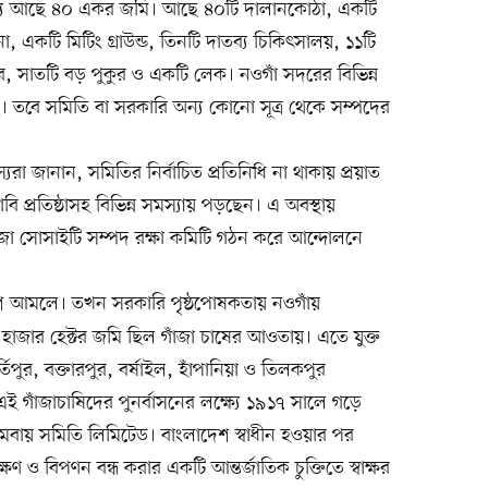
ধ্যে আছে ৪০ একর জমি। আছে ৪০টি দালানকোঠা, একটি
, একটি মিটিং গ্রাউন্ড, তিনটি দাতব্য চিকিৎসালয়, ১১টি
র, সাতটি বড় পুকুর ও একটি লেক। নওগাঁ সদরের বিভিন্ন
তবে সমিতি বা সরকারি অন্য কোনো সূত্র থেকে সম্পদের
 জানান, সমিতির নির্বাচিত প্রতিনিধি না থাকায় প্রয়াত
বি প্রতিষ্ঠাসহ বিভিন্ন সমস্যায় পড়ছেন। এ অবস্থায়
াঁজা সোসাইটি সম্পদ রক্ষা কমিটি গঠন করে আন্দোলনে
িশ আমলে। তখন সরকারি পৃষ্ঠপোষকতায় নওগাঁয়
০ হাজার হেক্টর জমি ছিল গাঁজা চাষের আওতায়। এতে যুক্ত
িপুর, বক্তারপুর, বর্ষাইল, হাঁপানিয়া ও তিলকপুর
 গাঁজাচাষিদের পুনর্বাসনের লক্ষ্যে ১৯১৭ সালে গড়ে
সমবায় সমিতি লিমিটেড। বাংলাদেশ স্বাধীন হওয়ার পর
 ও বিপণন বন্ধ করার একটি আন্তর্জাতিক চুক্তিতে স্বাক্ষর