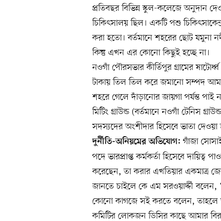
প্রতিবছর বিভিন্ন স্কুল-কলেজে অনুদান দেওয়
চিকিৎসালয় ছিল। একটি পশু চিকিৎসাকেন্দ্র
করা হতো। বর্তমানে শহরের ছোট যমুনা নদ
কিন্তু এখন এর কোনো কিছুই হচ্ছে না।
নওগাঁ পৌরসভার কীর্তিপুর গ্রামের ষাটোর্
টাকায় তিল তিল করে জমানো সম্পদ আমার
শহরে গেলে দাঁড়ানোর জায়গা পর্যন্ত পা
মিটিং গ্রাউন্ড (বর্তমানে নওগাঁ টেনিস গ্
সদস্যদের অংশীদার হিসেবে ভাতা দেওয়া 
গাঁজা সোসা
দুর্নীতি-অনিয়মের অভিযোগ:
পদে ভারপ্রাপ্ত কর্মকর্তা হিসেবে দায়িত্ব প
করেছেন, তা করার এখতিয়ার একমাত্র জে
জানতে চাইলে কে এম সরওয়ার্দ্দী বলেন,
কোনো কাগজে সই করতে বলেন, তাহলে আ
কমিটির লোকজন ডিসির কাছে আমার বিরুদ