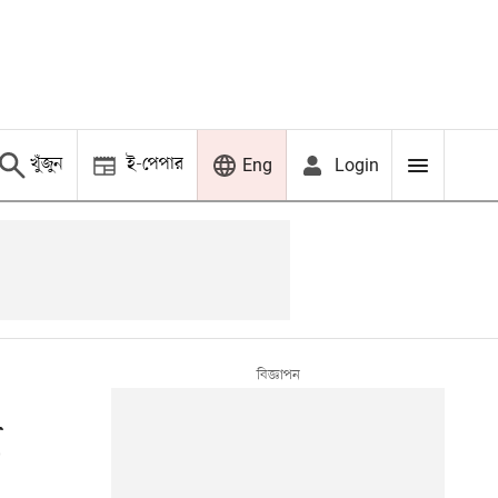
খুঁজুন
ই-পেপার
Login
Eng
া